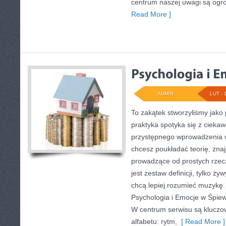
centrum naszej uwagi są ogro
Read More ]
ADMIN
LUT - 
To zakątek stworzyliśmy jako
praktyka spotyka się z ciekaw
przystępnego wprowadzenia w
chcesz poukładać teorię, zna
prowadzące od prostych rzecz
jest zestaw definicji, tylko ż
chcą lepiej rozumieć muzykę.
Psychologia i Emocje w Śpiewi
W centrum serwisu są klucz
alfabetu: rytm,
[ Read More ]