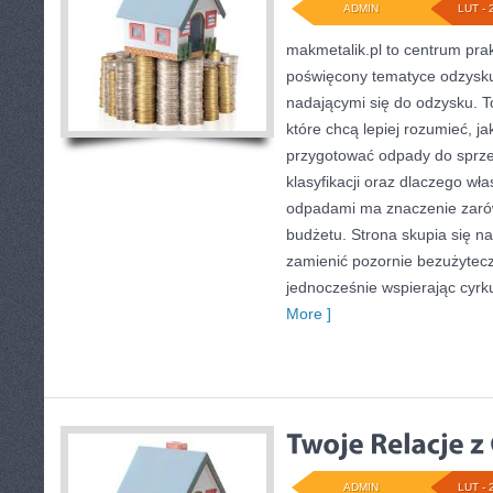
ADMIN
LUT - 
makmetalik.pl to centrum pr
poświęcony tematyce odzysk
nadającymi się do odzysku. To
które chcą lepiej rozumieć, ja
przygotować odpady do sprze
klasyfikacji oraz dlaczego wł
odpadami ma znaczenie zarówn
budżetu. Strona skupia się na
zamienić pozornie bezużytecz
jednocześnie wspierając cyrk
More ]
ADMIN
LUT - 