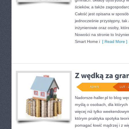
gminach: układy dystrybucji 
ścieków, a także zagospoda
Całość jest opisana w sposób 
jednocześnie przystępny, tak 
inżynierowie oraz osoby, któ
Nowości na stronie to Inżynie
Smart Home i
[ Read More ]
ADMIN
LUT - 
Nadorsze-haller.pl to blog węd
myślą o osobach, dla których 
więcej niż tylko weekendowym
którym praktyka spotyka teori
pomagać łowić mądrzej i z wię