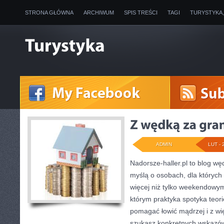
STRONA GŁÓWNA
ARCHIWUM
SPIS TREŚCI
TAGI
TURYSTYKA
ADMIN
LUT - 
Nadorsze-haller.pl to blog węd
myślą o osobach, dla których 
więcej niż tylko weekendowym
którym praktyka spotyka teori
pomagać łowić mądrzej i z wię
szukasz konkretnych wskazó