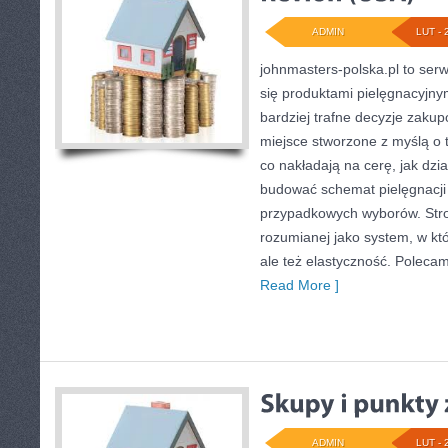
ADMIN
LUT - 
johnmasters-polska.pl to serwi
się produktami pielęgnacyjn
bardziej trafne decyzje zaku
miejsce stworzone z myślą o t
co nakładają na cerę, jak dzi
budować schemat pielęgnacji
przypadkowych wyborów. Stron
rozumianej jako system, w któ
ale też elastyczność. Polecam
Read More ]
ADMIN
LUT - 