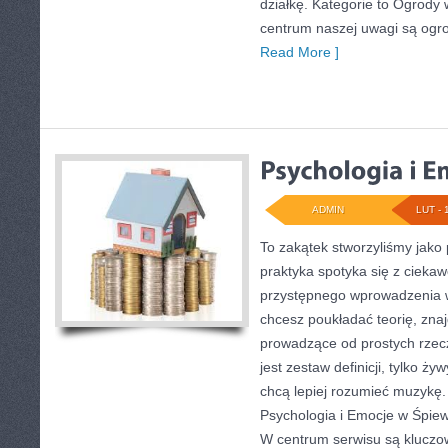
działkę. Kategorie to Ogrody
centrum naszej uwagi są ogro
Read More ]
ADMIN
LUT - 
To zakątek stworzyliśmy jako
praktyka spotyka się z ciekaw
przystępnego wprowadzenia w
chcesz poukładać teorię, zna
prowadzące od prostych rzecz
jest zestaw definicji, tylko ż
chcą lepiej rozumieć muzykę.
Psychologia i Emocje w Śpiewi
W centrum serwisu są klucz