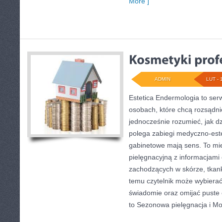
More ]
ADMIN
LUT - 
Estetica Endermologia to ser
osobach, które chcą rozsądni
jednocześnie rozumieć, jak d
polega zabiegi medyczno-est
gabinetowe mają sens. To mie
pielęgnacyjną z informacjam
zachodzących w skórze, tkank
temu czytelnik może wybierać
świadomie oraz omijać puste 
to Sezonowa pielęgnacja i M