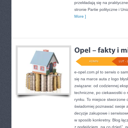
przekładają się na praktyczn
stronie Partie polityczne i Un
More ]
ADMIN
LUT - 
e-opel.com.pl to serwis o sa
się na marce auta z logo błys
związane: od codziennej ekspl
techniczne, po ciekawostki o
rynku. To miejsce stworzone d
świadomiej poznawać swoje a
decyzje zakupowe i serwisowe
w sposób konkretny. Blog łą
z podejściem „na co dzień”, gd