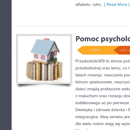
alfabetu: rytm,
[ Read More ]
ADMIN
LUT - 
Przedszkole309 to strona po
przedszkolnej oraz temu, co 
latach rozwoju: nauczaniu p
którym opiekunowie, nauczyci
dzieci znajdą praktyczne wsk
z maluchem oraz rozwoju dzi
toddlerowego aż po pierwsze 
Dietetyka i zdrowie dziecka i 
integracyjna. Ideą serwisu je
dla wielu rodzin stają się wy