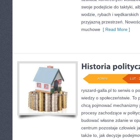
swoje podejście do taktyki, al
wodzie, rybach i wędkarskich 
przyjazną przestrzeń. Nowośc
muchowe
[ Read More ]
ADMIN
LUT - 
ryszard-galla.pl to serwis o po
wiedzy o społeczeństwie. To p
chcą pojmować mechanizmy pa
procesy zachodzące w polityc
budować własne zdanie w opar
centrum pozostaje człowiek ja
także to, jak decyzje podejm