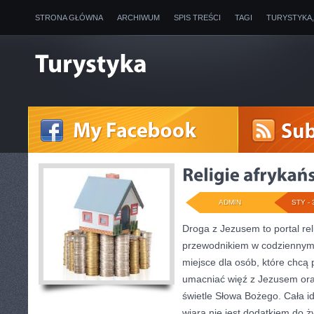
STRONA GŁÓWNA
ARCHIWUM
SPIS TREŚCI
TAGI
TURYSTYKA
ADMIN
STY - 
Droga z Jezusem to portal reli
przewodnikiem w codziennym d
miejsce dla osób, które chcą 
umacniać więź z Jezusem or
świetle Słowa Bożego. Cała id
wiara nie jest dodatkiem do ży