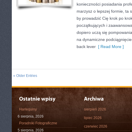
konieczności posiadania profe
marzysz o lepszej formie, ta s
by prowadzić Cię krok po kr
początkujących i zaawansowan
dopiero uczą się pompowania,
na dynamiczne podciągnięcie z
back lever
[ Read More ]
« Older Entries
Harlequiny
sierpień 2026
6 sierpnia, 2026
lipiec 2026
Poradniki Fotograficzne
czerwiec 2026
5 sierpnia, 2026