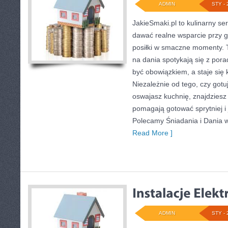
ADMIN
STY - 
JakieSmaki.pl to kulinarny ser
dawać realne wsparcie przy g
posiłki w smaczne momenty. T
na dania spotykają się z pora
być obowiązkiem, a staje się
Niezależnie od tego, czy gotu
oswajasz kuchnię, znajdziesz 
pomagają gotować sprytniej i 
Polecamy Śniadania i Dania w
Read More ]
ADMIN
STY - 