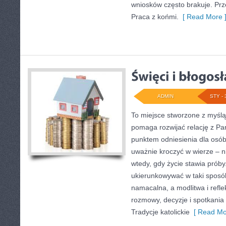
wniosków często brakuje. Prze
Praca z końmi.
[ Read More 
ADMIN
STY - 
To miejsce stworzone z myślą
pomaga rozwijać relację z Pa
punktem odniesienia dla osób,
uważnie kroczyć w wierze – ni
wtedy, gdy życie stawia próby.
ukierunkowywać w taki sposó
namacalna, a modlitwa i refle
rozmowy, decyzje i spotkania
Tradycje katolickie
[ Read Mo