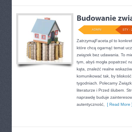
ADMIN
STY - 
ZatrzymajFaceta.pl to konkret
które chcą ogarnąć temat uc
związek bez udawania. To mie
tym, abyś mogła popatrzeć n
kąta, znaleźć realne wskazów
komunikować tak, by bliskość 
tygodniach. Polecamy Związki
literaturze i Przed ślubem. St
naprawdę buduje zainteresowa
autentyczność,
[ Read More 