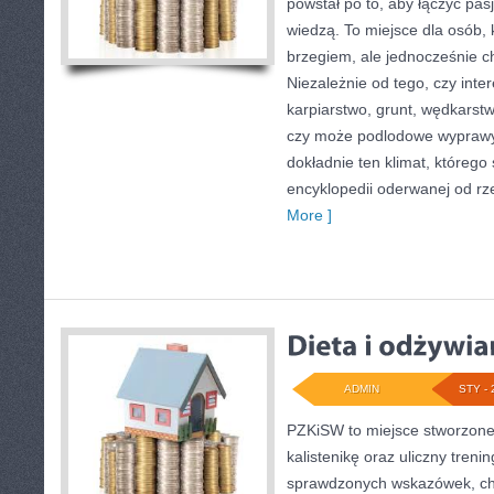
powstał po to, aby łączyć pa
wiedzą. To miejsce dla osób, 
brzegiem, ale jednocześnie ch
Niezależnie od tego, czy intere
karpiarstwo, grunt, wędkars
czy może podlodowe wypraw
dokładnie ten klimat, którego
encyklopedii oderwanej od rze
More ]
ADMIN
STY - 
PZKiSW to miejsce stworzone 
kalistenikę oraz uliczny trenin
sprawdzonych wskazówek, ch