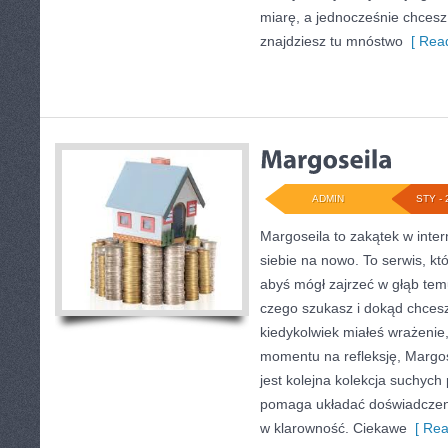
miarę, a jednocześnie chcesz
znajdziesz tu mnóstwo
[ Read
ADMIN
STY - 
Margoseila to zakątek w inte
siebie na nowo. To serwis, kt
abyś mógł zajrzeć w głąb temu
czego szukasz i dokąd chcesz
kiedykolwiek miałeś wrażenie,
momentu na refleksję, Margose
jest kolejna kolekcja suchych
pomaga układać doświadczeni
w klarowność. Ciekawe
[ Rea