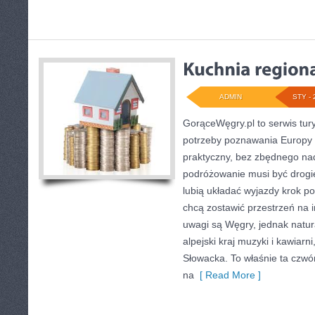
ADMIN
STY - 
GorąceWęgry.pl to serwis tury
potrzeby poznawania Europy
praktyczny, bez zbędnego nad
podróżowanie musi być drogie
lubią układać wyjazdy krok po
chcą zostawić przestrzeń na 
uwagi są Węgry, jednak natura
alpejski kraj muzyki i kawiar
Słowacka. To właśnie ta czwó
na
[ Read More ]