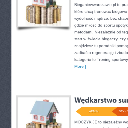
Bieganiewwarszawie.pl to pra
które chcą trenować biegowo w
wydolność mądrze, bez chaosu
gdzie miłość do sportu spoty
metodami. Niezależnie od teg
start w świecie biegaczy, czy
znajdziesz tu poradniki poma
zadbać o regenerację i zbud
kategorie to Trening sportow
More ]
ADMIN
STY - 
MOCZYKIJE to niezależny wort