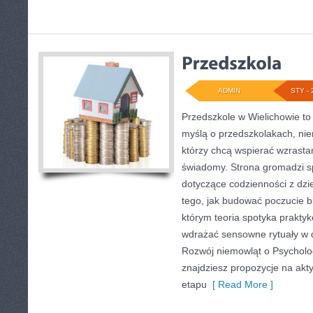
ADMIN
STY - 
Przedszkole w Wielichowie to
myślą o przedszkolakach, nie
którzy chcą wspierać wzrasta
świadomy. Strona gromadzi 
dotyczące codzienności z dzi
tego, jak budować poczucie bl
którym teoria spotyka praktyk
wdrażać sensowne rytuały w 
Rozwój niemowląt o Psycholog
znajdziesz propozycje na ak
etapu
[ Read More ]