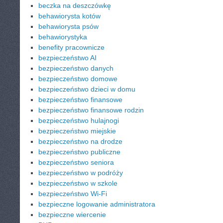
beczka na deszczówkę
behawiorysta kotów
behawiorysta psów
behawiorystyka
benefity pracownicze
bezpieczeństwo AI
bezpieczeństwo danych
bezpieczeństwo domowe
bezpieczeństwo dzieci w domu
bezpieczeństwo finansowe
bezpieczeństwo finansowe rodzin
bezpieczeństwo hulajnogi
bezpieczeństwo miejskie
bezpieczeństwo na drodze
bezpieczeństwo publiczne
bezpieczeństwo seniora
bezpieczeństwo w podróży
bezpieczeństwo w szkole
bezpieczeństwo Wi-Fi
bezpieczne logowanie administratora
bezpieczne wiercenie