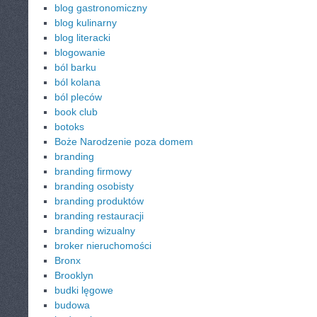
blog gastronomiczny
blog kulinarny
blog literacki
blogowanie
ból barku
ból kolana
ból pleców
book club
botoks
Boże Narodzenie poza domem
branding
branding firmowy
branding osobisty
branding produktów
branding restauracji
branding wizualny
broker nieruchomości
Bronx
Brooklyn
budki lęgowe
budowa