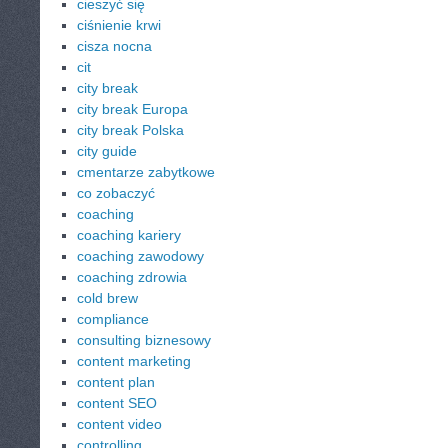
cieszyć się
ciśnienie krwi
cisza nocna
cit
city break
city break Europa
city break Polska
city guide
cmentarze zabytkowe
co zobaczyć
coaching
coaching kariery
coaching zawodowy
coaching zdrowia
cold brew
compliance
consulting biznesowy
content marketing
content plan
content SEO
content video
controlling