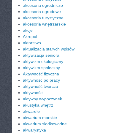
akcesoria ogrodnicze
akcesoria ogrodowe
akcesoria turystyczne
akcesoria wnętrzarskie
akcje
Akropol
aktorstwo
aktualizacja starych wpisów
aktywizacja seniora
aktywizm ekologiczny
aktywizm społeczny
Aktywność fizyczna
aktywność po pracy
aktywność twórcza
aktywności
aktywny wypoczynek
akustyka wnętrz
akwarele
akwarium morskie
akwarium słodkowodne
akwarystyka