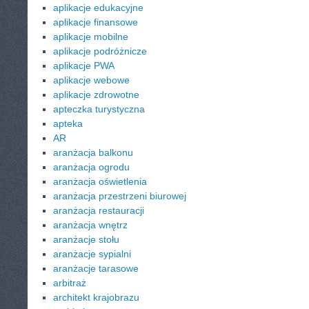
aplikacje edukacyjne
aplikacje finansowe
aplikacje mobilne
aplikacje podróżnicze
aplikacje PWA
aplikacje webowe
aplikacje zdrowotne
apteczka turystyczna
apteka
AR
aranżacja balkonu
aranżacja ogrodu
aranżacja oświetlenia
aranżacja przestrzeni biurowej
aranżacja restauracji
aranżacja wnętrz
aranżacje stołu
aranżacje sypialni
aranżacje tarasowe
arbitraż
architekt krajobrazu