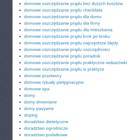
domowe oszczędzanie prądu bez dużych kosztów
domowe oszczędzanie prądu checklista
domowe oszczędzanie prądu dla domu
domowe oszczędzanie prądu dla firmy
domowe oszczędzanie prądu dla mieszkania
domowe oszczędzanie prądu krok po kroku
domowe oszczędzanie prądu najczęstsze błędy
domowe oszczędzanie prądu oszczędności
domowe oszczędzanie prądu poradnik
domowe oszczędzanie prądu praktyczne wskazówki
domowe oszczędzanie prądu w praktyce
domowe przetwory
domowe rytuały pielęgnacyjne
domowe spa
domy
domy drewniane
domy pasywne
doping
doradztwo dietetyczne
doradztwo ogrodnicze
doradztwo podatkowe