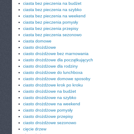
ciasta bez pieczenia na budżet
ciasta bez pieczenia na szybko
ciasta bez pieczenia na weekend
ciasta bez pieczenia pomysły
ciasta bez pieczenia przepisy
ciasta bez pieczenia sezonowo
ciasta domowe
ciasto drożdżowe
ciasto drożdżowe bez marnowania
ciasto drożdżowe dla początkujących
ciasto drożdżowe dla rodziny
ciasto drożdżowe do lunchboxa
ciasto drożdżowe domowe sposoby
ciasto drożdżowe krok po kroku
ciasto drożdżowe na budżet
ciasto drożdżowe na szybko
ciasto drożdżowe na weekend
ciasto drożdżowe pomysły
ciasto drożdżowe przepisy
ciasto drożdżowe sezonowo
cięcie drzew