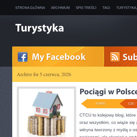
STRONA GŁÓWNA
ARCHIWUM
SPIS TREŚCI
TAGI
TURYSTYKA
Archive for 5 czerwca, 2026
ADMIN
CZE - 
CTCU to kolejowy blog, które
oraz wszystkim, co wiąże się z
witryna tworzony z myślą o os