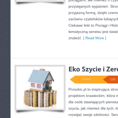
pociągami, ale również o czy
przystępnych wyjaśnień. Stron
przyjazną formą, dzięki cze
zarówno czytelników lubiącyc
Ciekawe linki to Pociągi i His
tematyczną serwisu jest świa
znaleźć
[ Read More ]
ADMIN
CZE - 
Proszkic.pl to inspirująca st
projektom krawieckim, która m
dla osób stawiających pierws
szycia, jak również dla tych, 
rozwijać swoje zdolności. Ser