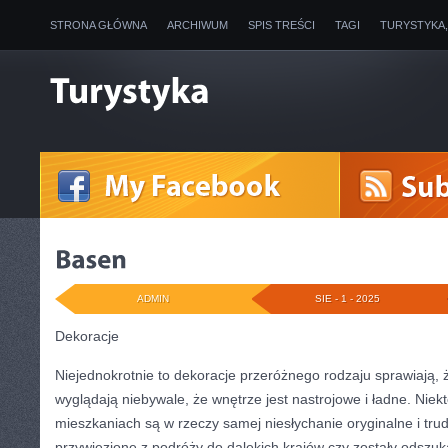
STRONA GŁÓWNA
ARCHIWUM
SPIS TREŚCI
TAGI
TURYSTYKA
ADMIN
SIE - 1 - 2025
Dekoracje
Niejednokrotnie to dekoracje przeróżnego rodzaju sprawiają,
wyglądają niebywale, że wnętrze jest nastrojowe i ładne. Niekt
mieszkaniach są w rzeczy samej niesłychanie oryginalne i tru
przywiezione z podróży do dalekich krajów czy zostały odszuk