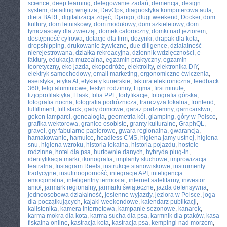
science
,
deep learning
,
delegowanie zadań
,
demencja
,
design
system
,
detailing wnętrza
,
DevOps
,
diagnostyka komputerowa auta
,
dieta BARF
,
digitalizacja zdjęć
,
Django
,
długi weekend
,
Docker
,
dom
kultury
,
dom letniskowy
,
dom modułowy
,
dom szkieletowy
,
dom
tymczasowy dla zwierząt
,
domek całoroczny
,
domki nad jeziorem
,
dostępność cyfrowa
,
dotacje dla firm
,
dożynki
,
drapak dla kota
,
dropshipping
,
drukowanie żywiczne
,
due diligence
,
działalność
nierejestrowana
,
działka rekreacyjna
,
dziennik wdzięczności
,
e-
faktury
,
edukacja muzealna
,
egzamin praktyczny
,
egzamin
teoretyczny
,
eko jazda
,
ekopodróże
,
elektrolity
,
elektronika DIY
,
elektryk samochodowy
,
email marketing
,
ergonomiczne ćwiczenia
,
eseistyka
,
etyka AI
,
etykiety kurierskie
,
faktura elektroniczna
,
feedback
360
,
felgi aluminiowe
,
festyn rodzinny
,
Figma
,
first minute
,
fizjoprofilaktyka
,
Flask
,
folia PPF
,
fortyfikacje
,
fotografia górska
,
fotografia nocna
,
fotografia podróżnicza
,
franczyza lokalna
,
frontend
,
fulfillment
,
full stack
,
gady domowe
,
garaż podziemny
,
garncarstwo
,
gekon lamparci
,
genealogia
,
geometria kół
,
glamping
,
góry w Polsce
,
grafika wektorowa
,
granice osobiste
,
granty kulturalne
,
GraphQL
,
gravel
,
gry fabularne papierowe
,
gwara regionalna
,
gwarancja
,
hamakowanie
,
hamulce
,
headless CMS
,
higiena jamy ustnej
,
higiena
snu
,
higiena wzroku
,
historia lokalna
,
historia pojazdu
,
hostele
rodzinne
,
hotel dla psa
,
hurtownie danych
,
hybryda plug-in
,
identyfikacja marki
,
ikonografia
,
implanty słuchowe
,
improwizacja
teatralna
,
Instagram Reels
,
instrukcje stanowiskowe
,
instrumenty
tradycyjne
,
insulinooporność
,
integracje API
,
inteligencja
emocjonalna
,
inteligentny termostat
,
internet satelitarny
,
inwestor
anioł
,
jarmark regionalny
,
jarmarki świąteczne
,
jazda defensywna
,
jednoosobowa działalność
,
jesienne wyjazdy
,
jeziora w Polsce
,
joga
dla początkujących
,
kajaki weekendowe
,
kalendarz publikacji
,
kalistenika
,
kamera internetowa
,
kampanie sezonowe
,
kanarek
,
karma mokra dla kota
,
karma sucha dla psa
,
karmnik dla ptaków
,
kasa
fiskalna online
,
kastracja kota
,
kastracja psa
,
kempingi nad morzem
,