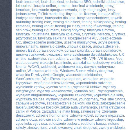
teatr amatorski
,
teatr dla dzieci
,
techniczne SEO
,
techniki oddechowe
,
teleopieka
,
terapia online
,
terminal
,
terminal w telefonie
,
termy
,
terrarium
,
testowanie oprogramowania
,
testy integracyjne
,
testy
jednostkowe
,
TikTok marketing
,
tiny house
,
tkactwo
,
tłumacz offline
,
tradycje rodzinne
,
transporter dla kota
,
trasy samochodowe
,
trawnik
naturalny
,
trening core
,
trening dla dzieci
,
trening funkcjonalny
,
trening
kettlebell
,
trening kobiet
,
trening po ciąży
,
trening równowagi
,
trening
seniorów
,
trening z gumami
,
tuning optyczny
,
turystyka filmowa
,
turystyka industrialna
,
turystyka kolejowa
,
turystyka literacka
,
turystyka
przyrodnicza
,
turystyka sakralna
,
ubezpieczenie AC
,
ubezpieczenie
OC
,
ubezpieczenie podróżne
,
uczenie maszynowe
,
ukryte perełki
,
umowa najmu
,
umowa o dzieło
,
umowa o pracę
,
umowa zlecenie
,
umowy B2B
,
uprawa ogórków
,
uprawa papryki
,
uprawa pomidorów
,
uprawa truskawek
,
uważność
,
uwierzytelnianie dwuskładnikowe
,
UX
writing
,
uzdrowiska
,
van rodzinny
,
vanlife
,
VIN
,
VPN
,
VR fitness
,
Vue
,
wada postawy
,
wakacje last minute
,
warsztat samochodowy
,
wartość
klienta
,
WCAG
,
webhooki
,
wektorowe bazy danych
,
weterynarz
online
,
Wielkanoc w hotelu
,
Windows Server
,
winiety drogowe
,
witamina D
,
wizytówka Google
,
własność intelektualna
,
WooCommerce
,
WordPress development
,
workation
,
wsparcie
kryzysowe
,
wspólnota mieszkaniowa
,
wspomnienia rodzinne
,
wybielanie zębów
,
wycena startupu
,
wycinanki ludowe
,
wyjazdy
integracyjne
,
wyjazdy weekendowe
,
wymiana oleju
,
wynagrodzenia
,
wynajem długoterminowy
,
wypalenie zawodowe
,
wyprawka dla kota
,
wyprawka dla psa
,
wystawy plenerowe
,
youngtimery
,
YouTube Shorts
,
zabawki węchowe
,
zabezpieczenie balkonu dla kota
,
zabezpieczenie
lakieru
,
zabytkowe kościoły
,
zakup auta używanego
,
zamki krzyżackie
,
zamki w Polsce
,
zarządzanie małą firmą
,
zawieszenie
,
zbieranie
deszczówki
,
zdrowie hormonalne
,
zdrowie kobiet
,
zdrowie mężczyzn
,
zdrowie oczu
,
zdrowie słuchu
,
zdrowie w podróży
,
zdrowy kręgosłup
,
zęby kota
,
zęby psa
,
zgłoszenie budowy
,
zgubiony bagaż
,
zielone
szkoły
,
zimowe ferie
,
znak towarowy
,
znaki drogowe
,
zwroty w sklepie
,