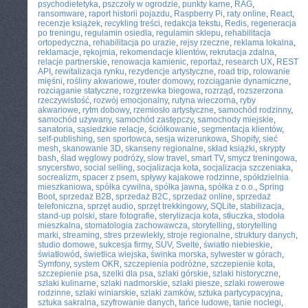
psychodietetyka
,
pszczoły w ogrodzie
,
punkty karne
,
RAG
,
ransomware
,
raport historii pojazdu
,
Raspberry Pi
,
raty online
,
React
,
recenzje książek
,
recykling treści
,
redakcja tekstu
,
Redis
,
regeneracja
po treningu
,
regulamin osiedla
,
regulamin sklepu
,
rehabilitacja
ortopedyczna
,
rehabilitacja po urazie
,
rejsy rzeczne
,
reklama lokalna
,
reklamacje
,
rękojmia
,
rekomendacje klientów
,
rekrutacja zdalna
,
relacje partnerskie
,
renowacja kamienic
,
reportaż
,
research UX
,
REST
API
,
rewitalizacja rynku
,
rezydencje artystyczne
,
road trip
,
rolowanie
mięśni
,
rośliny akwariowe
,
router domowy
,
rozciąganie dynamiczne
,
rozciąganie statyczne
,
rozgrzewka biegowa
,
rozrząd
,
rozszerzona
rzeczywistość
,
rozwój emocjonalny
,
rutyna wieczorna
,
ryby
akwariowe
,
rytm dobowy
,
rzemiosło artystyczne
,
samochód rodzinny
,
samochód używany
,
samochód zastępczy
,
samochody miejskie
,
sanatoria
,
sąsiedzkie relacje
,
ściółkowanie
,
segmentacja klientów
,
self-publishing
,
sen sportowca
,
sesja wizerunkowa
,
Shopify
,
sieć
mesh
,
skanowanie 3D
,
skanseny regionalne
,
skład książki
,
skrypty
bash
,
ślad węglowy podróży
,
slow travel
,
smart TV
,
smycz treningowa
,
snycerstwo
,
social selling
,
socjalizacja kota
,
socjalizacja szczeniaka
,
socrealizm
,
spacer z psem
,
spływy kajakowe rodzinne
,
spółdzielnia
mieszkaniowa
,
spółka cywilna
,
spółka jawna
,
spółka z o.o.
,
Spring
Boot
,
sprzedaż B2B
,
sprzedaż B2C
,
sprzedaż online
,
sprzedaż
telefoniczna
,
sprzęt audio
,
sprzęt trekkingowy
,
SQLite
,
stabilizacja
,
stand-up polski
,
stare fotografie
,
sterylizacja kota
,
stłuczka
,
stodoła
mieszkalna
,
stomatologia zachowawcza
,
storytelling
,
storytelling
marki
,
streaming
,
stres przewlekły
,
stroje regionalne
,
struktury danych
,
studio domowe
,
sukcesja firmy
,
SUV
,
Svelte
,
światło niebieskie
,
światłowód
,
świetlica wiejska
,
świnka morska
,
sylwester w górach
,
Symfony
,
system OKR
,
szczepienia podróżne
,
szczepienie kota
,
szczepienie psa
,
szelki dla psa
,
szlaki górskie
,
szlaki historyczne
,
szlaki kulinarne
,
szlaki nadmorskie
,
szlaki piesze
,
szlaki rowerowe
rodzinne
,
szlaki winiarskie
,
szlaki zamków
,
sztuka partycypacyjna
,
sztuka sakralna
,
szyfrowanie danych
,
tańce ludowe
,
tanie noclegi
,