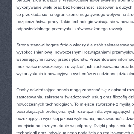
bardziej zrównoważony. Wysokociśnieniowe systemy wodne u
wykonywanie wielu prac bez konieczności stosowania dużych 
co przekłada się na ograniczenie negatywnego wpływu na śr
bezpieczeństwa pracy. Takie technologie wpisują się w nowo
odpowiedzialnego przemysłu i zrównoważonego rozwoju.
Strona stanowi bogate źródło wiedzy dla osób zainteresowany
wysokociśnieniową, nowoczesnymi rozwiązaniami przemysłow
wspierającymi rozwój przedsiębiorstw. Prezentowane informa
możliwości nowoczesnych urządzeń, ich zastosowania oraz ko
wykorzystania innowacyjnych systemów w codziennej działaln
Osoby odwiedzające serwis mogą zapoznać się z opisami rozw
zastosowania, zakresem świadczonych usług oraz filozofią dzi
nowoczesnych technologiach. To miejsce stworzone z myślą o
poszukujących profesjonalnych rozwiązań dla wymagających 
oczekujących wysokiej jakości wykonania, niezawodności dzia
podejścia na każdym etapie współpracy. Dzięki połączeniu d
technologii oraz indywidualnego podejścia do realizowanych 