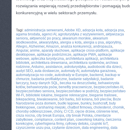
rozwiązania wspierają rozwój przedsiębiorstw i pomagają b
konkurencyjną w wielu sektorach przemysłu.
CATEGORIES:
TURYSTYKA, PODRÓŻE
Tagi:
administracja serwerami
,
Adobe XD
,
adopcja kota
,
adopcja psa
,
agama brodata
,
agenci AI
,
agroturystyka z wyżywieniem
,
aktywizacja
seniora
,
aktywność po pracy
,
akwarium morskie
,
akwarium
słodkowodne
,
akwarystyka
,
alergia u kota
,
alergia u psa
,
algorytmy
,
Allegro
,
Alzheimer
,
Amazon
,
analiza konkurencji
,
andropauza
,
Angular
,
anime
,
aparaty słuchowe
,
aplikacje cross-platform
,
aplikacje
desktopowe
,
aplikacje podróżnicze
,
aplikacje PWA
,
aplikacje
webowe
,
apteczka turystyczna
,
architektura aplikacji
,
architektura
bibliotek
,
architektura drewniana
,
architektura systemów
,
archiwa
rodzinne
,
Arduino
,
assistance
,
astroturystyka
,
audiobooki dla dzieci
,
audyt SEO
,
auta dostawcze
,
automaty AI
,
automatyka garażowa
,
automatyzacja no-code
,
autostrady w Europie
,
backend
,
backup w
chmurze
,
badania profilaktyczne
,
badanie satysfakcji
,
badanie
tarczycy
,
bazy danych SQL
,
beczka na deszczówkę
,
behawiorysta
kotów
,
behawiorysta psów
,
benefity pracownicze
,
bezpieczeństwo AI
,
bezpieczeństwo seniora
,
bezpieczeństwo w podróży
,
bezpieczeństwo
Wi-Fi
,
biblioteki lokalne
,
bieganie rekreacyjne
,
bieganie trailowe
,
bikepacking
,
biwakowanie
,
ból barku
,
ból kolana
,
ból pleców
,
Boże
Narodzenie poza domem
,
budki lęgowe
,
bunkry
,
bushcraft
,
buty
trekkingowe
,
carsharing miejski
,
chatbot firmowy
,
cholesterol
,
chomik
,
choroby odkleszczowe
,
chóry
,
CI CD
,
cięcie drzew
,
ciśnienie krwi
,
cisza nocna
,
city break Europa
,
city break Polska
,
cmentarze
zabytkowe
,
compliance
,
content plan
,
coworking lokalny
,
ćwiczenia
korekcyjne
,
cyberhigiena firmy
,
cyfrowy detoks
,
czujniki IoT
,
czyszczenie uszu psa
,
czytanie dzieciom
,
data engineering
,
data