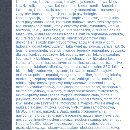
kino domowe
,
kleszcze u psa
,
klimatyzacja samochodowa
,
kluby
książki
,
kolizja drogowa
,
kolonie letnie
,
kombi
,
komiks
,
komórka
lokatorska
,
komunikacja bez przemocy
,
koncentracja
,
konserwacja
zabytków
,
konsole do gier
,
konsultacja psychologiczna
,
konteneryzacja
,
kontuzje sportowe
,
kopie zapasowe
,
korekta tekstu
,
koszt pozyskania klienta
,
kotłownia domowa
,
kowalstwo artystyczne
,
KPI
,
kreatywne pisanie
,
kredyt obrotowy
,
królik miniaturka
,
kronika
rodzinna
,
KSeF
,
Kubernetes
,
kultura feedbacku
,
kultura regionalna
Mazowsza
,
kultura regionalna Podhala
,
kultura regionalna Pomorza
,
kultura regionalna Wielkopolski
,
kurnik przydomowy
,
kurs
doskonalenia jazdy
,
kury przydomowe
,
ładowanie auta w domu
,
ładowarki do aut elektrycznych
,
łąka kwietna
,
laktacja
,
Laravel
,
LARP
,
leasing samochodu
,
legendy miejskie
,
legendy regionalne
,
legowisko
dla psa
,
lejek sprzedażowy
,
lęk separacyjny psa
,
lekcje muzealne
,
licencje
,
link building
,
LinkedIn marketing
,
Linux
,
literatura faktu
,
literatura fantasy
,
literatura kryminalna
,
literatura science fiction
,
live
commerce
,
lojalność klientów
,
lokalne atrakcje
,
lokalne SEO
,
lokalny
biznes
,
loty czarterowe
,
low-code
,
lutowanie
,
macOS
,
majówka
,
malarstwo polskie
,
mandat
,
manga
,
mapa offline
,
marketing lokalny
,
marketing szeptany
,
marketplace
,
marszobiegi
,
marża
,
masaż
relaksacyjny
,
masaż sportowy
,
maty węchowe
,
mecenat kultury
,
mechanik samochodowy
,
medytacja
,
menedżer haseł
,
menopauza
,
mikrobiom jelitowy
,
mikrofony
,
mikroprzedsiębiorca
,
mikroserwisy
,
mikrowyprawy
,
mniej znane miejsca
,
mobilność ciała
,
modele
językowe
,
modernizm polski
,
MongoDB
,
montaż wideo
,
morfologia
krwi
,
motocykle turystyczne
,
motoryzacja miejska
,
murale miejskie
,
muzea dla dzieci
,
muzyka ludowa
,
MVP
,
myjnia samochodowa
,
MySQL
,
naming
,
narzędzia SaaS
,
nauka programowania
,
nawodnienie organizmu
,
nawyki poranne
,
nazwa firmy
,
newsletter
,
noclegi pet friendly
,
noclegi z jacuzzi
,
noclegi z sauną
,
nocne niebo
,
Node.js
,
NoSQL
,
obozy młodzieżowe
,
obróbka zdjęć
,
obroża
przeciwkleszczowa
,
obserwacja ptaków
,
obsługa posprzedażowa
,