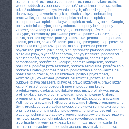
ochrona marki
,
ochrona przed mrozem
,
ochrona zabytków
,
oczko
wodne
,
oddech przeponowy
,
odporność organizmu
,
odprawa online
,
odzież outdoorowa
,
odzyskiwanie danych
,
offboarding
,
ogród
deszczowy
,
ogrzewanie miejskie
,
okładka książki
,
onboarding
pracownika
,
opieka nad kotem
,
opieka nad psem
,
opieka
okołoporodowa
,
opieka paliatywna
,
opiekun rodzinny
,
opinie Google
,
opłaty administracyjne
,
opony całoroczne
,
opony letnie
,
opony
zimowe
,
opóźniony lot
,
orkiestry dęte
,
ortodoncja
,
oświetlenie
studyjne
,
paczkomaty
,
pakowanie plecaka
,
pałace w Polsce
,
papuga
falista
,
parki tematyczne
,
parkingi lotniskowe
,
permakultura
,
persona
klienta
,
petsitter
,
pewność siebie
,
phishing
,
pielęgnacja łap
,
pierwsza
pomoc dla kota
,
pierwsza pomoc dla psa
,
pierwsza pomoc
psychiczna
,
pilates
,
pitch deck
,
plan sprzedaży
,
płatności odroczone
,
plaże dla psów
,
płynność finansowa
,
pobyty lecznicze
,
podatek od
nieruchomości
,
podcasting
,
podróż pociągiem
,
podróż z psem
samochodem
,
podróże edukacyjne
,
podróże kamperem
,
podróże
poślubne
,
podróże poza sezonem
,
podróże senioralne
,
podróże solo
,
podróże z kotem
,
podróże z psem
,
podróżowanie odpowiedzialne
,
poezja współczesna
,
pola namiotowe
,
polityka prywatności
,
PostgreSQL
,
PowerShell
,
powłoka ceramiczna
,
pozwolenie na
budowę
,
prawa pasażera
,
prawo AI
,
prawo jazdy kat A
,
prawo jazdy
kat B
,
PrestaShop
,
procedury firmowe
,
product market fit
,
produktywność osobista
,
profilaktyka próchnicy
,
profilaktyka serca
,
profilaktyka urazów
,
próg rentowności
,
programowanie C sharp
,
programowanie Java
,
programowanie JavaScript
,
programowanie
Kotlin
,
programowanie PHP
,
programowanie Python
,
programowanie
Swift
,
projekt ogrodu przydomowego
,
projektowanie interakcji
,
prompt
engineering
,
promy morskie
,
prototypowanie
,
prywatność online
,
przegląd techniczny
,
przepisy drogowe
,
przeprawy promowe
,
przerwy
ruchowe
,
przestrzeń dla młodzieży
,
przewodnik po mieście
,
przycinanie krzewów
,
przyczepa kempingowa
,
przygotowanie do
maratonu
,
przygotowanie do półmaratonu
,
przysmaki treningowe
,