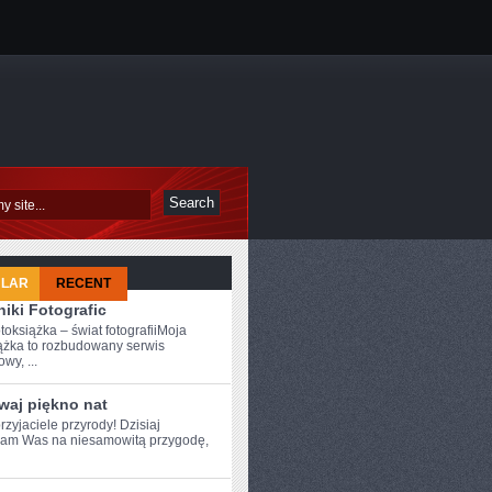
ULAR
RECENT
iki Fotografic
toksiążka – świat fotografiiMoja
ążka to rozbudowany serwis
owy, ...
waj piękno nat
rzyjaciele przyrody! Dzisiaj
am Was na niesamowitą przygodę,