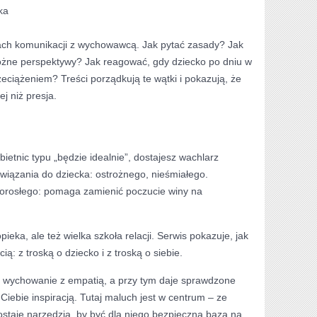
ka
ch komunikacji z wychowawcą. Jak pytać zasady? Jak
różne perspektywy? Jak reagować, gdy dziecko po dniu w
ciążeniem? Treści porządkują te wątki i pokazują, że
j niż presja.
ietnic typu „będzie idealnie”, dostajesz wachlarz
iązania do dziecka: ostrożnego, nieśmiałego.
dorosłego: pomaga zamienić poczucie winy na
opieka, ale też wielka szkoła relacji. Serwis pokazuje, jak
ą: z troską o dziecko i z troską o siebie.
zy wychowanie z empatią, a przy tym daje sprawdzone
 Ciebie inspiracją. Tutaj maluch jest w centrum – ze
staje narzędzia, by być dla niego bezpieczną bazą na