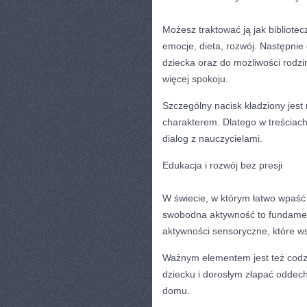
Możesz traktować ją jak bibliote
emocje, dieta, rozwój. Następnie
dziecka oraz do możliwości rodzi
więcej spokoju.
Szczególny nacisk kładziony jest
charakterem. Dlatego w treściach
dialog z nauczycielami.
Edukacja i rozwój bez presji
W świecie, w którym łatwo wpaś
swobodna aktywność to fundamen
aktywności sensoryczne, które ws
Ważnym elementem jest też codzi
dziecku i dorosłym złapać oddech
domu.