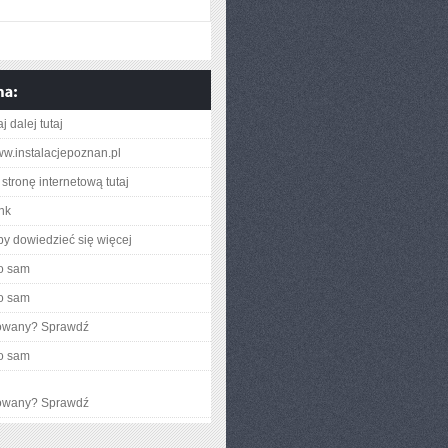
j dalej tutaj
www.instalacjepoznan.pl
stronę internetową tutaj
ink
aby dowiedzieć się więcej
o sam
o sam
gowany? Sprawdź
o sam
gowany? Sprawdź