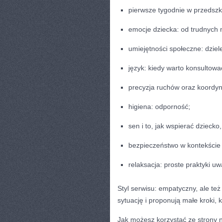
pierwsze tygodnie w przedszko
emocje dziecka: od trudnych
umiejętności społeczne: dziele
język: kiedy warto konsultowa
precyzja ruchów oraz koordyn
higiena: odporność;
sen i to, jak wspierać dziecko
bezpieczeństwo w kontekście 
relaksacja: proste praktyki 
Styl serwisu: empatyczny, ale te
sytuację i proponują małe kroki
Jak możesz korzystać ze strony 