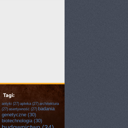
antyki
(27)
apteka
(27)
architektura
badania
(27)
asertywność
(27)
genetyczne
(30)
biotechnologia
(30)
budownictwo
(34)