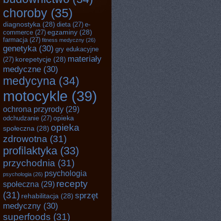
choroby
(35)
diagnostyka
(28)
dieta
(27)
e-
egzaminy
(28)
commerce
(27)
farmacja
(27)
fitness medyczny
(26)
genetyka
(30)
gry edukacyjne
materiały
korepetycje
(28)
(27)
medyczne
(30)
medycyna
(34)
motocykle
(39)
ochrona przyrody
(29)
opieka
odchudzanie
(27)
opieka
społeczna
(28)
zdrowotna
(31)
profilaktyka
(33)
przychodnia
(31)
psychologia
psychologia
(26)
recepty
społeczna
(29)
(31)
sprzęt
rehabilitacja
(28)
medyczny
(30)
superfoods
(31)