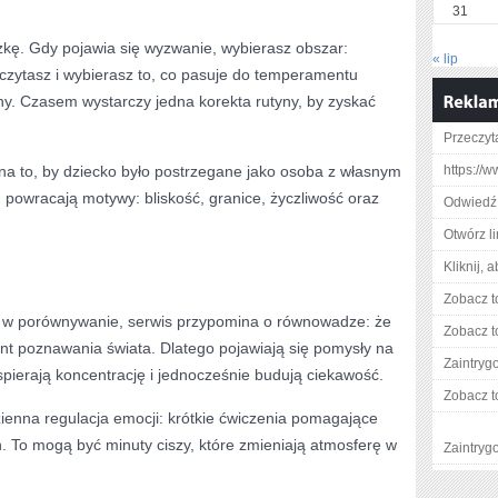
31
czkę. Gdy pojawia się wyzwanie, wybierasz obszar:
« lip
 czytasz i wybierasz to, co pasuje do temperamentu
ny. Czasem wystarczy jedna korekta rutyny, by zyskać
Przeczyta
 na to, by dziecko było postrzegane jako osoba z własnym
https://
 powracają motywy: bliskość, granice, życzliwość oraz
Odwiedź 
Otwórz l
Kliknij, 
Zobacz t
ć w porównywanie, serwis przypomina o równowadze: że
Zobacz t
t poznawania świata. Dlatego pojawiają się pomysły na
Zaintry
pierają koncentrację i jednocześnie budują ciekawość.
Zobacz t
enna regulacja emocji: krótkie ćwiczenia pomagające
. To mogą być minuty ciszy, które zmieniają atmosferę w
Zaintry