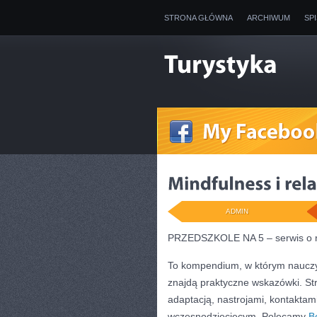
STRONA GŁÓWNA
ARCHIWUM
SP
ADMIN
PRZEDSZKOLE NA 5 – serwis o r
To kompendium, w którym nauczyc
znajdą praktyczne wskazówki. St
adaptacją, nastrojami, kontakta
wczesnodziecięcym. Polecamy
B