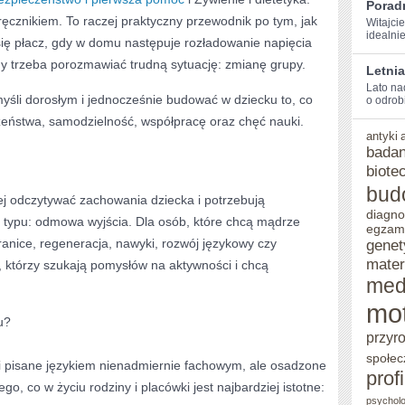
Porad
ręcznikiem. To raczej praktyczny przewodnik po tym, jak
Witajcie
idealni
się płacz, gdy w domu następuje rozładowanie napięcia
dy trzeba porozmawiać trudną sytuację: zmianę grupy.
Letni
Lato​ na
yśli dorosłym i jednocześnie budować w dziecku to, co
o odrobi
zeństwa, samodzielność, współpracę oraz chęć nauki.
antyki
badan
biote
bud
iej odczytywać zachowania dziecka i potrzebują
diagno
e typu: odmowa wyjścia. Dla osób, które chcą mądrze
egzam
ranice, regeneracja, nawyki, rozwój językowy czy
genet
mater
, którzy szukają pomysłów na aktywności i chcą
med
mo
u?
przyr
społec
ki pisane językiem nienadmiernie fachowym, ale osadzone
prof
o, co w życiu rodziny i placówki jest najbardziej istotne:
psycholo