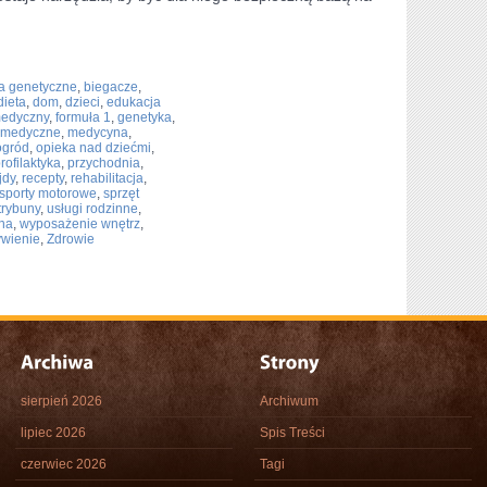
.
a genetyczne
,
biegacze
,
dieta
,
dom
,
dzieci
,
edukacja
medyczny
,
formuła 1
,
genetyka
,
y medyczne
,
medycyna
,
ogród
,
opieka nad dziećmi
,
rofilaktyka
,
przychodnia
,
jdy
,
recepty
,
rehabilitacja
,
sporty motorowe
,
sprzęt
trybuny
,
usługi rodzinne
,
na
,
wyposażenie wnętrz
,
ywienie
,
Zdrowie
sierpień 2026
Archiwum
lipiec 2026
Spis Treści
czerwiec 2026
Tagi