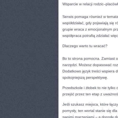
Wsparcie w relacji rodzic–placów
Serwis pomaga również w temata
współdziałać, gdy pojawiają się 
grupie wraca z emocjonalnym prze
współpraca potrafią zdziałać więce
Dlaczego warto tu wracać?
Bo to strona pomocna. Zamiast ob
narzędzi. Możesz dopasować rozw
Dodatkowo język treści wspiera 
spokojniejszą perspektywę.
Przedszkole i żłobek to nie tylko 
przejść przez ten etap z uważności
Jeśli szukasz miejsca, które łąc
pomysły, ten wortal stanie się dla
swoimi marzeniami – a dorosły do