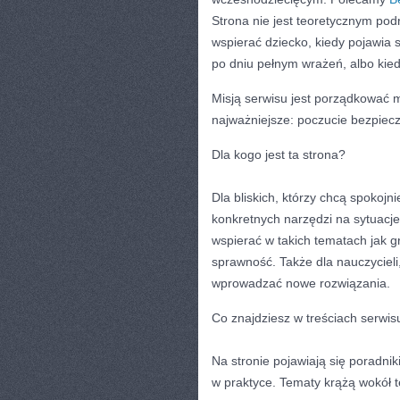
Strona nie jest teoretycznym pod
wspierać dziecko, kiedy pojawia 
po dniu pełnym wrażeń, albo kie
Misją serwisu jest porządkować m
najważniejsze: poczucie bezpiec
Dla kogo jest ta strona?
Dla bliskich, którzy chcą spokojn
konkretnych narzędzi na sytuacj
wspierać w takich tematach jak g
sprawność. Także dla nauczycieli
wprowadzać nowe rozwiązania.
Co znajdziesz w treściach serwis
Na stronie pojawiają się poradni
w praktyce. Tematy krążą wokół teg