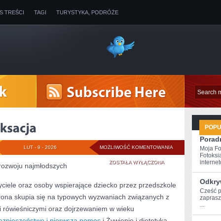
IS TREŚCI
TAGI
TURYSTYKA, PODRÓŻE
POP
Poradn
MINDFULNESS
LUT - 9 - 2026
MOŻLIWOŚĆ KOMENTOWANIA
Moja Fo
Fotoksi
I
internet
ZOSTAŁA WYŁĄCZONA
ozwoju najmłodszych
RELAKSACJA
Odkry
iele oraz osoby wspierające dziecko przez przedszkole
Cześć p
rona skupia się na typowych wyzwaniach związanych z
zaprasz
...
mi rówieśniczymi oraz dojrzewaniem w wieku
ezpieczeństwo i pierwsza pomoc
i Żywienie i dietetyka.