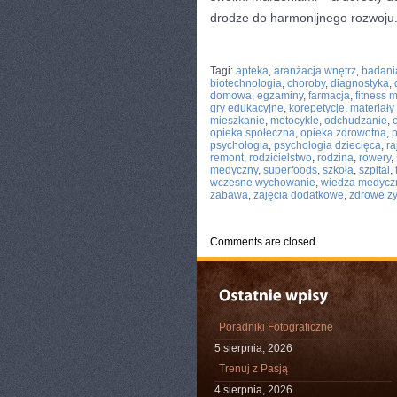
drodze do harmonijnego rozwoju
CATEGORIES:
TURYSTYKA, PODRÓŻE
Tagi:
apteka
,
aranżacja wnętrz
,
badani
biotechnologia
,
choroby
,
diagnostyka
,
domowa
,
egzaminy
,
farmacja
,
fitness 
gry edukacyjne
,
korepetycje
,
materiał
mieszkanie
,
motocykle
,
odchudzanie
,
opieka społeczna
,
opieka zdrowotna
,
p
psychologia
,
psychologia dziecięca
,
ra
remont
,
rodzicielstwo
,
rodzina
,
rowery
,
medyczny
,
superfoods
,
szkoła
,
szpital
,
wczesne wychowanie
,
wiedza medycz
zabawa
,
zajęcia dodatkowe
,
zdrowe ż
Comments are closed.
Poradniki Fotograficzne
5 sierpnia, 2026
Trenuj z Pasją
4 sierpnia, 2026