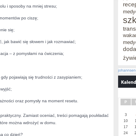
rece
lu i sposoby na mniej stresu;
medy
szk
 momentów po ciszę;
trans
nie się;
waka
ć, jak bawić się słowem i jak rozmawiać;
medy
doda
acja – z pomysłami na ćwiczenia;
żywi
johannsen
, gdy pojawiają się trudności z zasypianiem;
wyjść;
uważności oraz pomysły na moment resetu.
P
3
ż praktyczny. Zamiast oceniać, treści pomagają poukładać
10
, które można wdrożyć w domu.
17
24
na co dzień?