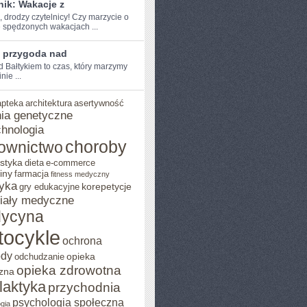
nik: Wakacje z
, drodzy czytelnicy! Czy ‌marzycie ‌o
e spędzonych wakacjach ...
a przygoda nad
d Bałtykiem to czas, który⁣ marzymy⁤
nie ...
apteka
architektura
asertywność
ia genetyczne
chnologia
choroby
ownictwo
styka
dieta
e-commerce
iny
farmacja
fitness medyczny
yka
korepetycje
gry edukacyjne
iały medyczne
ycyna
tocykle
ochrona
ody
opieka
odchudzanie
opieka zdrowotna
zna
ilaktyka
przychodnia
psychologia społeczna
gia