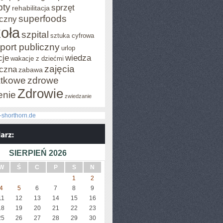
pty
sprzęt
rehabilitacja
superfoods
czny
oła
szpital
sztuka cyfrowa
port publiczny
urlop
cje
wiedza
wakacje z dziećmi
zajęcia
czna
zabawa
tkowe
zdrowe
Zdrowie
enie
zwiedzanie
-shorthorn.de
SIERPIEŃ 2026
W
Ś
C
P
S
N
1
2
4
5
6
7
8
9
11
12
13
14
15
16
18
19
20
21
22
23
25
26
27
28
29
30