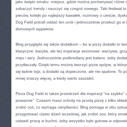
jako święto smaku: miejsce, gdzie można porównywać różne s
zobaczyć trendy i nauczyć się czegoś nowego. Taki festiwal to
pieców, kolejki po najlepszy kawałek, rozmowy o cieście, dysku
Dog Field potrafi oddać ten urok i jednocześnie przekuć go w
domowych wypieków.
Blog przygląda się także dodatkom – bo w pizzy dodatki to te
klasyczne: bazylia, ale też inspiracje sezonowe: warzywa, grz
mięs i sery. Jednocześnie podkreślany jest balans: żeby dodatk
przytłaczały. Dzięki temu można tworzyć pizze spójne, w który
się ładnie topi, a dodatki są dopieczone, ale nie spalone. To 
mniej znaczy więcej, a kiedy warto zaszaleć.
Pizza Dog Field to także przestrzeń dla inspiracji “na szybko” 
poważnie”. Czasem masz ochotę na prostą pizzę z kilku skła
zrobić coś, co wymaga cierpliwości. Blog pomaga w obu sytua
przygotować ciasto dzień wcześniej, jak zrobić sos, który smaku
ustawić pracę w kuchni, żeby wszystko było gotowe w odpow