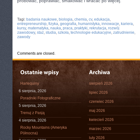
próbować, poprawiać, smakować i wracać po więcej.
CATEGORIES:
TURYSTYKA, PODRÓŻE
Tagi:
badania naukowe
,
biologia
,
chemia
,
cv
,
edukacja
,
entrepreneurship
,
fizyka
,
geografia
,
humanistyka
,
innowacje
,
kariera
,
kursy
,
matematyka
,
nauka
,
praca
,
praktyki
,
rekrutacja
,
rozwój
zawodowy
,
staż
,
studia
,
szkoła
,
technologie edukacyjne
,
zatrudnienie
,
zawody
Comments are closed.
Harlequiny
sierpień 2026
6 sierpnia, 2026
lipiec 2026
Poradniki Fotograficzne
czerwiec 2026
5 sierpnia, 2026
maj 2026
Trenuj z Pasją
kwiecień 2026
4 sierpnia, 2026
Rocky Mountains (Ameryka
marzec 2026
Północna)
luty 2026