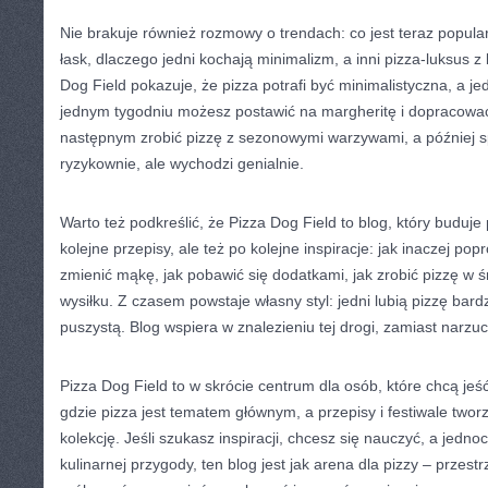
Nie brakuje również rozmowy o trendach: co jest teraz popular
łask, dlaczego jedni kochają minimalizm, a inni pizza-luksus z
Dog Field pokazuje, że pizza potrafi być minimalistyczna, a 
jednym tygodniu możesz postawić na margheritę i dopracować 
następnym zrobić pizzę z sezonowymi warzywami, a później 
ryzykownie, ale wychodzi genialnie.
Warto też podkreślić, że Pizza Dog Field to blog, który buduje
kolejne przepisy, ale też po kolejne inspiracje: jak inaczej po
zmienić mąkę, jak pobawić się dodatkami, jak zrobić pizzę w 
wysiłku. Z czasem powstaje własny styl: jedni lubią pizzę bardz
puszystą. Blog wspiera w znalezieniu tej drogi, zamiast narzu
Pizza Dog Field to w skrócie centrum dla osób, które chcą jeść
gdzie pizza jest tematem głównym, a przepisy i festiwale tw
kolekcję. Jeśli szukasz inspiracji, chcesz się nauczyć, a jednoc
kulinarnej przygody, ten blog jest jak arena dla pizzy – przest