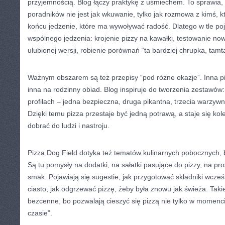
przyjemnością. Blog łączy praktykę z uśmiechem. To sprawia, 
poradników nie jest jak wkuwanie, tylko jak rozmowa z kimś, kt
końcu jedzenie, które ma wywoływać radość. Dlatego w tle poj
wspólnego jedzenia: krojenie pizzy na kawałki, testowanie n
ulubionej wersji, robienie porównań “ta bardziej chrupka, tamt
Ważnym obszarem są też przepisy “pod różne okazje”. Inna pi
inna na rodzinny obiad. Blog inspiruje do tworzenia zestawów: 
profilach – jedna bezpieczna, druga pikantna, trzecia warzyw
Dzięki temu pizza przestaje być jedną potrawą, a staje się k
dobrać do ludzi i nastroju.
Pizza Dog Field dotyka też tematów kulinarnych pobocznych, b
Są tu pomysły na dodatki, na sałatki pasujące do pizzy, na p
smak. Pojawiają się sugestie, jak przygotować składniki wcze
ciasto, jak odgrzewać pizzę, żeby była znowu jak świeża. Taki
bezcenne, bo pozwalają cieszyć się pizzą nie tylko w momenci
czasie”.