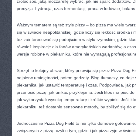
zrobić sos, jaką mozzarellę wybrać, jak nie spalić dodatków. Dl
precyzja: hydracja, czas fermentacji, praca w lodówce, balans 
Ważnym tematem są też style pizzy – bo pizza ma wiele twar
się w świecie neapolitańskiej, gdzie liczy się lekkość środka 
też zainteresować się podejściem w stylu rzymskim, gdzie klu
również inspiracje dla fanów amerykańskich wariantów, a cza
wersje robione w piekarniku, które nie wymagają profesjonaln
Sprzęt to kolejny obszar, który przewija się przez Pizza Dog F
najpierw umiejętności, potem gadżety. Blog tłumaczy, co daje s
piekarnika, jak ustawić temperaturę i czas. Podpowiada, jak p
przenosić pizzę, jak unikać przyklejania. Jeśli ktoś ma piec do p
jak wykorzystać wysoką temperaturę i krótkie wypieki. Jeśli k
piekarniku, też dostanie sensowne metody, by zbliżyć się do ef
Jednocześnie Pizza Dog Field to nie tylko domowe gotowanie. 
związanych z pizzą, czyli o tym, gdzie i jak pizza żyje w świec