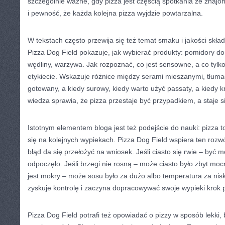
szczególnie ważne, gdy pizza jest częścią spotkania ze znajo
i pewność, że każda kolejna pizza wyjdzie powtarzalna.
W tekstach często przewija się też temat smaku i jakości skła
Pizza Dog Field pokazuje, jak wybierać produkty: pomidory do 
wędliny, warzywa. Jak rozpoznać, co jest sensowne, a co tyl
etykiecie. Wskazuje różnice między serami mieszanymi, tłumac
gotowany, a kiedy surowy, kiedy warto użyć passaty, a kiedy 
wiedza sprawia, że pizza przestaje być przypadkiem, a staj
Istotnym elementem bloga jest też podejście do nauki: pizza 
się na kolejnych wypiekach. Pizza Dog Field wspiera ten rozw
błąd da się przełożyć na wniosek. Jeśli ciasto się rwie – być 
odpoczęło. Jeśli brzegi nie rosną – może ciasto było zbyt mo
jest mokry – może sosu było za dużo albo temperatura za nisk
zyskuje kontrolę i zaczyna dopracowywać swoje wypieki krok 
Pizza Dog Field potrafi też opowiadać o pizzy w sposób lekki, 