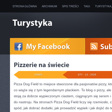
STRONA GŁÓWNA
ARCHIWUM
SPIS TREŚCI
TAGI
TURYSTYKA
ADMIN
STY - 13 - 2026
Pizza Dog Field to miejsce stworzone dla pasjonatów pizzy, kt
co wiąże się z tym legendarnym plackiem. To blog o pizzy, ale
stoją za dobrze wypieczonym ciastem, ciągnącym się serem 
do nastroju. Na stronach Pizza Dog Field liczy się rzemiosło, c
spód, jak dobrać dodatki, jak prowadzić wypiek i jak dojść do