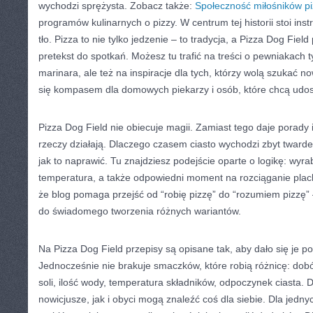
wychodzi sprężysta. Zobacz także:
Społeczność miłośników pi
programów kulinarnych o pizzy. W centrum tej historii stoi inst
tło. Pizza to nie tylko jedzenie – to tradycja, a Pizza Dog Fiel
pretekst do spotkań. Możesz tu trafić na treści o pewniakach 
marinara, ale też na inspiracje dla tych, którzy wolą szukać no
się kompasem dla domowych piekarzy i osób, które chcą udosk
Pizza Dog Field nie obiecuje magii. Zamiast tego daje porady
rzeczy działają. Dlaczego czasem ciasto wychodzi zbyt tward
jak to naprawić. Tu znajdziesz podejście oparte o logikę: wyra
temperatura, a także odpowiedni moment na rozciąganie plac
że blog pomaga przejść od “robię pizzę” do “rozumiem pizzę”
do świadomego tworzenia różnych wariantów.
Na Pizza Dog Field przepisy są opisane tak, aby dało się je 
Jednocześnie nie brakuje smaczków, które robią różnicę: dobór
soli, ilość wody, temperatura składników, odpoczynek ciasta.
nowicjusze, jak i obyci mogą znaleźć coś dla siebie. Dla jed