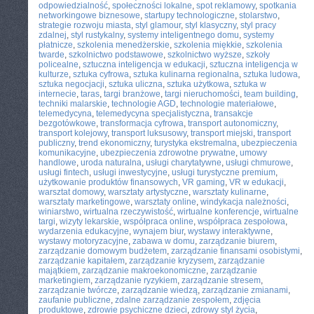
odpowiedzialność
,
społeczności lokalne
,
spot reklamowy
,
spotkania
networkingowe biznesowe
,
startupy technologiczne
,
stolarstwo
,
strategie rozwoju miasta
,
styl glamour
,
styl klasyczny
,
styl pracy
zdalnej
,
styl rustykalny
,
systemy inteligentnego domu
,
systemy
płatnicze
,
szkolenia menedżerskie
,
szkolenia miękkie
,
szkolenia
twarde
,
szkolnictwo podstawowe
,
szkolnictwo wyższe
,
szkoły
policealne
,
sztuczna inteligencja w edukacji
,
sztuczna inteligencja w
kulturze
,
sztuka cyfrowa
,
sztuka kulinarna regionalna
,
sztuka ludowa
,
sztuka negocjacji
,
sztuka uliczna
,
sztuka użytkowa
,
sztuka w
internecie
,
taras
,
targi branżowe
,
targi nieruchomości
,
team building
,
techniki malarskie
,
technologie AGD
,
technologie materiałowe
,
telemedycyna
,
telemedycyna specjalistyczna
,
transakcje
bezgotówkowe
,
transformacja cyfrowa
,
transport autonomiczny
,
transport kolejowy
,
transport luksusowy
,
transport miejski
,
transport
publiczny
,
trend ekonomiczny
,
turystyka ekstremalna
,
ubezpieczenia
komunikacyjne
,
ubezpieczenia zdrowotne prywatne
,
umowy
handlowe
,
uroda naturalna
,
usługi charytatywne
,
usługi chmurowe
,
usługi fintech
,
usługi inwestycyjne
,
usługi turystyczne premium
,
użytkowanie produktów finansowych
,
VR gaming
,
VR w edukacji
,
warsztat domowy
,
warsztaty artystyczne
,
warsztaty kulinarne
,
warsztaty marketingowe
,
warsztaty online
,
windykacja należności
,
winiarstwo
,
wirtualna rzeczywistość
,
wirtualne konferencje
,
wirtualne
targi
,
wizyty lekarskie
,
współpraca online
,
współpraca zespołowa
,
wydarzenia edukacyjne
,
wynajem biur
,
wystawy interaktywne
,
wystawy motoryzacyjne
,
zabawa w domu
,
zarządzanie biurem
,
zarządzanie domowym budżetem
,
zarządzanie finansami osobistymi
,
zarządzanie kapitałem
,
zarządzanie kryzysem
,
zarządzanie
majątkiem
,
zarządzanie makroekonomiczne
,
zarządzanie
marketingiem
,
zarządzanie ryzykiem
,
zarządzanie stresem
,
zarządzanie twórcze
,
zarządzanie wiedzą
,
zarządzanie zmianami
,
zaufanie publiczne
,
zdalne zarządzanie zespołem
,
zdjęcia
produktowe
,
zdrowie psychiczne dzieci
,
zdrowy styl życia
,