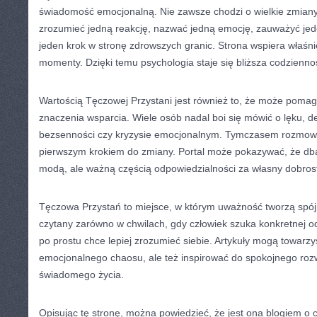
świadomość emocjonalną. Nie zawsze chodzi o wielkie zmiany
zrozumieć jedną reakcję, nazwać jedną emocję, zauważyć jed
jeden krok w stronę zdrowszych granic. Strona wspiera właśni
momenty. Dzięki temu psychologia staje się bliższa codziennoś
Wartością Tęczowej Przystani jest również to, że może poma
znaczenia wsparcia. Wiele osób nadal boi się mówić o lęku, de
bezsenności czy kryzysie emocjonalnym. Tymczasem rozmowa
pierwszym krokiem do zmiany. Portal może pokazywać, że dban
modą, ale ważną częścią odpowiedzialności za własny dobros
Tęczowa Przystań to miejsce, w którym uważność tworzą spój
czytany zarówno w chwilach, gdy człowiek szuka konkretnej od
po prostu chce lepiej zrozumieć siebie. Artykuły mogą towar
emocjonalnego chaosu, ale też inspirować do spokojnego rozw
świadomego życia.
Opisując tę stronę, można powiedzieć, że jest ona blogiem o c