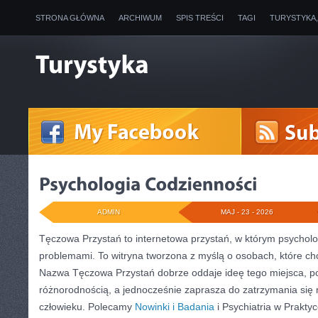
STRONA GŁÓWNA
ARCHIWUM
SPIS TREŚCI
TAGI
TURYSTYKA
ADMIN
MAJ - 23 - 2026
Tęczowa Przystań to internetowa przystań, w którym psycholog
problemami. To witryna tworzona z myślą o osobach, które chc
Nazwa Tęczowa Przystań dobrze oddaje ideę tego miejsca, po
różnorodnością, a jednocześnie zaprasza do zatrzymania się n
człowieku. Polecamy
Nowinki i Badania
i Psychiatria w Prakty