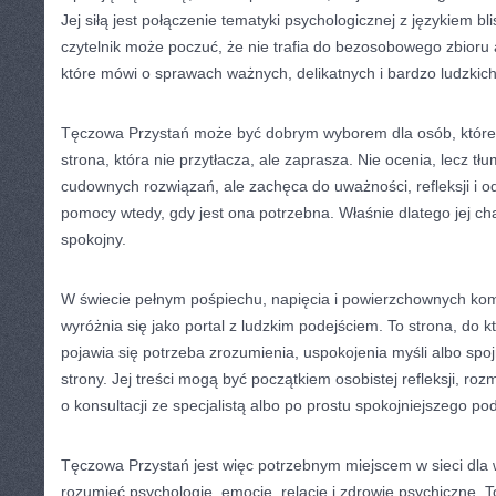
Jej siłą jest połączenie tematyki psychologicznej z językiem bl
czytelnik może poczuć, że nie trafia do bezosobowego zbioru a
które mówi o sprawach ważnych, delikatnych i bardzo ludzkich
Tęczowa Przystań może być dobrym wyborem dla osób, które
strona, która nie przytłacza, ale zaprasza. Nie ocenia, lecz tł
cudownych rozwiązań, ale zachęca do uważności, refleksji i 
pomocy wtedy, gdy jest ona potrzebna. Właśnie dlatego jej ch
spokojny.
W świecie pełnym pośpiechu, napięcia i powierzchownych k
wyróżnia się jako portal z ludzkim podejściem. To strona, do 
pojawia się potrzeba zrozumienia, uspokojenia myśli albo spoj
strony. Jej treści mogą być początkiem osobistej refleksji, roz
o konsultacji ze specjalistą albo po prostu spokojniejszego po
Tęczowa Przystań jest więc potrzebnym miejscem w sieci dla w
rozumieć psychologię, emocje, relacje i zdrowie psychiczne. T