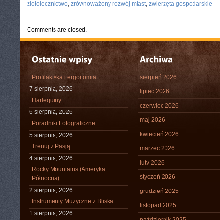
ziołolecznictwo
,
zrównoważony rozwój miast
,
zwierzęta gospodarskie
Comments are closed.
Profilaktyka i ergonomia
sierpień 2026
7 sierpnia, 2026
lipiec 2026
Harlequiny
czerwiec 2026
6 sierpnia, 2026
maj 2026
Poradniki Fotograficzne
kwiecień 2026
5 sierpnia, 2026
Trenuj z Pasją
marzec 2026
4 sierpnia, 2026
luty 2026
Rocky Mountains (Ameryka
styczeń 2026
Północna)
2 sierpnia, 2026
grudzień 2025
Instrumenty Muzyczne z Bliska
listopad 2025
1 sierpnia, 2026
październik 2025