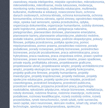
zawodowy
,
miasta inteligentne
,
miejskie ogrodnictwo
,
mikroekonomia
,
mikroelektronika
,
mikrofinanse
,
moda luksusowa
,
moderacja
,
monitoring rynku inwestycji
,
multimedia edukacyjne
,
multimedia
kulturalne
,
multimedia w edukacji
,
nowoczesne biuro
,
ochrona
danych osobowych
,
ochrona klimatu
,
ochrona konsumenta
,
ochrona
konsumentów
,
ochrona zdrowia
,
ogród zimowy
,
ogrodnictwo miejskie
,
oleje
,
opieka nad seniorami
,
opieka przedszkolna
,
optyka
,
organizacja dokumentów
,
organizacje humanitarne
,
ozdoby domowe
,
parki logistyczne
,
pasieka
,
pastel
,
pielęgnacja naturalna
,
pielęgniarstwo
,
piwowarstwo domowe
,
planowanie emerytalne
,
planowanie kariery
,
planowanie urbanistyczne
,
płatności mobilne
,
podatki lokalne
,
podróże biznesowe
,
podróże ekspedycyjne
,
pokazy
filmowe
,
polityka przestrzenna
,
polityka społeczna
,
pomoc
międzynarodowa
,
pomoc prawna
,
poradnictwo rodzinne
,
porady
podatkowe
,
porady rozwojowe
,
portrety biznesowe
,
pośrednictwo
biznesowe
,
pożyczki pozabankowe
,
praca administracyjna
,
praca
hybrydowa
,
praca naukowa
,
praca zespołowa online
,
prawo cywilne
biznesowe
,
prawo konsumenckie
,
prawo lokalne
,
prawo spadkowe
,
private equity
,
profilaktyka zdrowia
,
projektowanie graficzne
,
projektowanie ubrań
,
projektowanie wnętrz
,
projekty architektoniczne
wnętrz
,
projekty ekologiczne społeczne
,
projekty funkcjonalne
,
projekty graficzne firmowe
,
projekty humanitarne
,
projekty
inwestycyjne
,
projekty krajobrazowe
,
projekty meblowe
,
projekty
społeczne edukacyjne
,
projekty społeczne miejskie
,
przestrzeń
coworkingowa
,
przestrzeń kreatywna
,
przestrzeń publiczna
,
przestrzeń wirtualna
,
przyjazna przestrzeń pracy
,
psychologia
nastolatków
,
rękodzieło artystyczne
,
relacje biznesowe
,
rewitalizacja
,
roboty domowe
,
rodzinne finanse
,
rodzinne inwestycje
,
rozliczenia
podatkowe
,
rozmowy kwalifikacyjne
,
rozwój osobisty online
,
rozwój
przywództwa
,
rynek nieruchomości
,
rynek sztuki
,
rynki surowców
,
seed capital
,
sieci neuronowe
,
skincare routine
,
smart city
,
smart city
technologie
,
spedycja międzynarodowa
,
społeczna