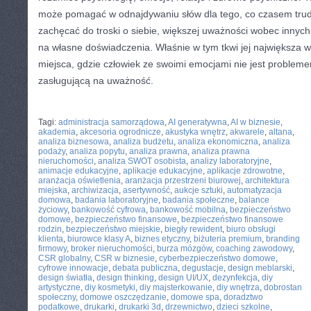
może pomagać w odnajdywaniu słów dla tego, co czasem tru
zachęcać do troski o siebie, większej uważności wobec innych
na własne doświadczenia. Właśnie w tym tkwi jej największa 
miejsca, gdzie człowiek ze swoimi emocjami nie jest problem
zasługującą na uważność.
CATEGORIES:
TURYSTYKA, PODRÓŻE
Tagi:
administracja samorządowa
,
AI generatywna
,
AI w biznesie
,
akademia
,
akcesoria ogrodnicze
,
akustyka wnętrz
,
akwarele
,
altana
,
analiza biznesowa
,
analiza budżetu
,
analiza ekonomiczna
,
analiza
podaży
,
analiza popytu
,
analiza prawna
,
analiza prawna
nieruchomości
,
analiza SWOT osobista
,
analizy laboratoryjne
,
animacje edukacyjne
,
aplikacje edukacyjne
,
aplikacje zdrowotne
,
aranżacja oświetlenia
,
aranżacja przestrzeni biurowej
,
architektura
miejska
,
archiwizacja
,
asertywność
,
aukcje sztuki
,
automatyzacja
domowa
,
badania laboratoryjne
,
badania społeczne
,
balance
życiowy
,
bankowość cyfrowa
,
bankowość mobilna
,
bezpieczeństwo
domowe
,
bezpieczeństwo finansowe
,
bezpieczeństwo finansowe
rodzin
,
bezpieczeństwo miejskie
,
biegły rewident
,
biuro obsługi
klienta
,
biurowce klasy A
,
biznes etyczny
,
biżuteria premium
,
branding
firmowy
,
broker nieruchomości
,
burza mózgów
,
coaching zawodowy
,
CSR globalny
,
CSR w biznesie
,
cyberbezpieczeństwo domowe
,
cyfrowe innowacje
,
debata publiczna
,
degustacje
,
design meblarski
,
design światła
,
design thinking
,
design UI/UX
,
dezynfekcja
,
diy
artystyczne
,
diy kosmetyki
,
diy majsterkowanie
,
diy wnętrza
,
dobrostan
społeczny
,
domowe oszczędzanie
,
domowe spa
,
doradztwo
podatkowe
,
drukarki
,
drukarki 3d
,
drzewnictwo
,
dzieci szkolne
,