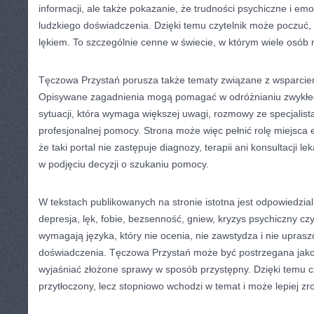
informacji, ale także pokazanie, że trudności psychiczne i em
ludzkiego doświadczenia. Dzięki temu czytelnik może poczuć,
lękiem. To szczególnie cenne w świecie, w którym wiele osób 
Tęczowa Przystań porusza także tematy związane z wsparcie
Opisywane zagadnienia mogą pomagać w odróżnianiu zwykłeg
sytuacji, która wymaga większej uwagi, rozmowy ze specjalist
profesjonalnej pomocy. Strona może więc pełnić rolę miejsca 
że taki portal nie zastępuje diagnozy, terapii ani konsultacji l
w podjęciu decyzji o szukaniu pomocy.
W tekstach publikowanych na stronie istotna jest odpowiedzial
depresja, lęk, fobie, bezsenność, gniew, kryzys psychiczny czy
wymagają języka, który nie ocenia, nie zawstydza i nie upras
doświadczenia. Tęczowa Przystań może być postrzegana jako s
wyjaśniać złożone sprawy w sposób przystępny. Dzięki temu czy
przytłoczony, lecz stopniowo wchodzi w temat i może lepiej z