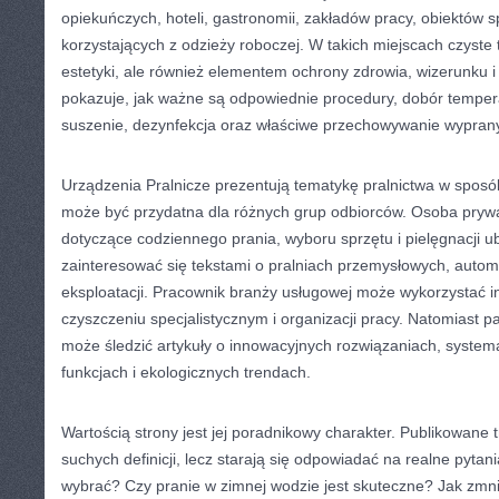
opiekuńczych, hoteli, gastronomii, zakładów pracy, obiektów s
korzystających z odzieży roboczej. W takich miejscach czyste t
estetyki, ale również elementem ochrony zdrowia, wizerunku i 
pokazuje, jak ważne są odpowiednie procedury, dobór tempera
suszenie, dezynfekcja oraz właściwe przechowywanie wypran
Urządzenia Pralnicze prezentują tematykę pralnictwa w sposób
może być przydatna dla różnych grup odbiorców. Osoba pryw
dotyczące codziennego prania, wyboru sprzętu i pielęgnacji 
zainteresować się tekstami o pralniach przemysłowych, automa
eksploatacji. Pracownik branży usługowej może wykorzystać in
czyszczeniu specjalistycznym i organizacji pracy. Natomiast p
może śledzić artykuły o innowacyjnych rozwiązaniach, system
funkcjach i ekologicznych trendach.
Wartością strony jest jej poradnikowy charakter. Publikowane t
suchych definicji, lecz starają się odpowiadać na realne pytan
wybrać? Czy pranie w zimnej wodzie jest skuteczne? Jak zmni