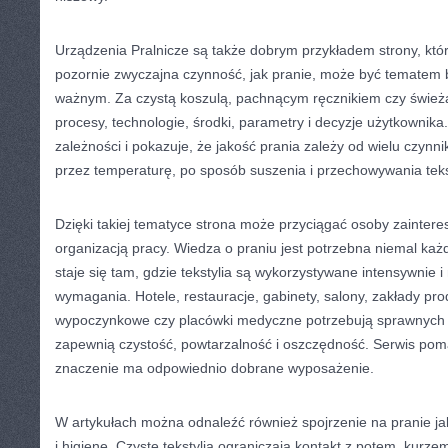
Urządzenia Pralnicze są także dobrym przykładem strony, któ
pozornie zwyczajna czynność, jak pranie, może być tematem
ważnym. Za czystą koszulą, pachnącym ręcznikiem czy świeżą
procesy, technologie, środki, parametry i decyzje użytkownik
zależności i pokazuje, że jakość prania zależy od wielu czynn
przez temperaturę, po sposób suszenia i przechowywania teks
Dzięki takiej tematyce strona może przyciągać osoby zainter
organizacją pracy. Wiedza o praniu jest potrzebna niemal ka
staje się tam, gdzie tekstylia są wykorzystywane intensywnie 
wymagania. Hotele, restauracje, gabinety, salony, zakłady pro
wypoczynkowe czy placówki medyczne potrzebują sprawnych r
zapewnią czystość, powtarzalność i oszczędność. Serwis pom
znaczenie ma odpowiednio dobrane wyposażenie.
W artykułach można odnaleźć również spojrzenie na pranie j
i higienę. Czyste tekstylia ograniczają kontakt z potem, kurze