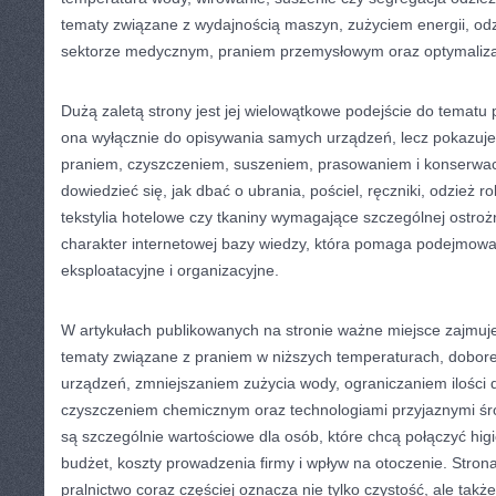
tematy związane z wydajnością maszyn, zużyciem energii, od
sektorze medycznym, praniem przemysłowym oraz optymaliza
Dużą zaletą strony jest jej wielowątkowe podejście do tematu p
ona wyłącznie do opisywania samych urządzeń, lecz pokazuje 
praniem, czyszczeniem, suszeniem, prasowaniem i konserwacj
dowiedzieć się, jak dbać o ubrania, pościel, ręczniki, odzież ro
tekstylia hotelowe czy tkaniny wymagające szczególnej ostroż
charakter internetowej bazy wiedzy, która pomaga podejmow
eksploatacyjne i organizacyjne.
W artykułach publikowanych na stronie ważne miejsce zajmuje
tematy związane z praniem w niższych temperaturach, dobo
urządzeń, zmniejszaniem zużycia wody, ograniczaniem ilości
czyszczeniem chemicznym oraz technologiami przyjaznymi śro
są szczególnie wartościowe dla osób, które chcą połączyć hi
budżet, koszty prowadzenia firmy i wpływ na otoczenie. Stro
pralnictwo coraz częściej oznacza nie tylko czystość, ale takż