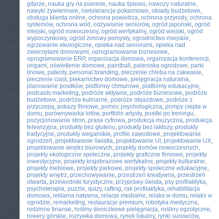
gitarze
,
nauka gry na pianinie
,
nauka śpiewu
,
nawozy naturalne
,
nawyki żywieniowe
,
nietolerancje pokarmowe
,
obiady budżetowe
,
obsługa klienta online
,
ochrona powietrza
,
ochrona przyrody
,
ochrona
systemów
,
ochrona wód
,
odżywianie seniorów
,
ogród japoński
,
ogród
miejski
,
ogród nowoczesny
,
ogród wertykalny
,
ogród wiejski
,
ogród
wypoczynkowy
,
ogród zimowy pomysły
,
ogrodnictwo miejskie
,
ogrzewanie ekologiczne
,
opieka nad seniorami
,
opieka nad
zwierzętami domowymi
,
oprogramowanie biznesowe
,
oprogramowanie ERP
,
organizacja domowa
,
organizacja konferencji
,
origami
,
oświetlenie domowe
,
paintball
,
paleniska ogrodowe
,
parki
linowe
,
patenty
,
personal branding
,
pieczenie chleba na zakwasie
,
pieczenie ciast
,
piekarnictwo domowe
,
pielęgnacja naturalna
,
planowanie posiłków
,
platformy chmurowe
,
platformy edukacyjne
,
podcasts marketing
,
podróże aktywne
,
podróże biznesowe
,
podróże
budżetowe
,
podróże kulinarne
,
podróże objazdowe
,
podróże z
przyczepą
,
pokazy filmowe
,
pomoc psychologiczna
,
pompy ciepła w
domu
,
porównywarka lotów
,
portfolio artysty
,
posiłki po treningu
,
pozycjonowanie stron
,
prasa cyfrowa
,
produkcja muzyczna
,
produkcja
telewizyjna
,
produkty bez glutenu
,
produkty bez laktozy
,
produkty
tradycyjne
,
produkty wegańskie
,
profile zawodowe
,
projektowanie
ogrodzeń
,
projektowanie światła
,
projektowanie UI
,
projektowanie UX
,
projektowanie wnętrz biurowych
,
projekty domów nowoczesnych
,
projekty ekologiczne społeczne
,
projekty graficzne firmowe
,
projekty
inwestycyjne
,
projekty krajobrazowe wertykalne
,
projekty kulturalne
,
projekty meblowe
,
projekty parkowe
,
projekty społeczne edukacyjne
,
projekty wnętrz
,
przechowywanie
,
przestrzeń kreatywna
,
przestrzeń
otwarta
,
przewodniki turystyczne
,
przyprawy świata
,
psy profilaktyka
,
psychoterapia
,
puzzle
,
quizy
,
rafting
,
rak profilaktyka
,
rehabilitacja
domowa
,
reklama natywna
,
relacje medialne
,
relaks w domu
,
relaks w
ogrodzie
,
remarketing
,
restauracje premium
,
robotyka medyczna
,
rodzinne finanse
,
rośliny doniczkowe pielęgnacja
,
rośliny egzotyczne
,
rowery górskie
,
rozrywka domowa
,
rynek lokalny
,
rynki surowców
,