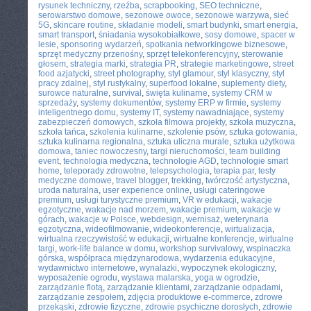
rysunek techniczny
,
rzeźba
,
scrapbooking
,
SEO techniczne
,
serowarstwo domowe
,
sezonowe owoce
,
sezonowe warzywa
,
sieć
5G
,
skincare routine
,
składanie modeli
,
smart budynki
,
smart energia
,
smart transport
,
śniadania wysokobiałkowe
,
sosy domowe
,
spacer w
lesie
,
sponsoring wydarzeń
,
spotkania networkingowe biznesowe
,
sprzęt medyczny przenośny
,
sprzęt telekonferencyjny
,
sterowanie
głosem
,
strategia marki
,
strategia PR
,
strategie marketingowe
,
street
food azjatycki
,
street photography
,
styl glamour
,
styl klasyczny
,
styl
pracy zdalnej
,
styl rustykalny
,
superfood lokalne
,
suplementy diety
,
surowce naturalne
,
survival
,
święta kulinarne
,
systemy CRM w
sprzedaży
,
systemy dokumentów
,
systemy ERP w firmie
,
systemy
inteligentnego domu
,
systemy IT
,
systemy nawadniające
,
systemy
zabezpieczeń domowych
,
szkoła filmowa projekty
,
szkoła muzyczna
,
szkoła tańca
,
szkolenia kulinarne
,
szkolenie psów
,
sztuka gotowania
,
sztuka kulinarna regionalna
,
sztuka uliczna murale
,
sztuka użytkowa
domowa
,
taniec nowoczesny
,
targi nieruchomości
,
team building
event
,
technologia medyczna
,
technologie AGD
,
technologie smart
home
,
teleporady zdrowotne
,
telepsychologia
,
terapia par
,
testy
medyczne domowe
,
travel blogger
,
trekking
,
twórczość artystyczna
,
uroda naturalna
,
user experience online
,
usługi cateringowe
premium
,
usługi turystyczne premium
,
VR w edukacji
,
wakacje
egzotyczne
,
wakacje nad morzem
,
wakacje premium
,
wakacje w
górach
,
wakacje w Polsce
,
webdesign
,
wernisaż
,
weterynaria
egzotyczna
,
wideofilmowanie
,
wideokonferencje
,
wirtualizacja
,
wirtualna rzeczywistość w edukacji
,
wirtualne konferencje
,
wirtualne
targi
,
work-life balance w domu
,
workshop survivalowy
,
wspinaczka
górska
,
współpraca międzynarodowa
,
wydarzenia edukacyjne
,
wydawnictwo internetowe
,
wynalazki
,
wypoczynek ekologiczny
,
wyposażenie ogrodu
,
wystawa malarska
,
yoga w ogrodzie
,
zarządzanie flotą
,
zarządzanie klientami
,
zarządzanie odpadami
,
zarządzanie zespołem
,
zdjęcia produktowe e-commerce
,
zdrowe
przekąski
,
zdrowie fizyczne
,
zdrowie psychiczne dorosłych
,
zdrowie