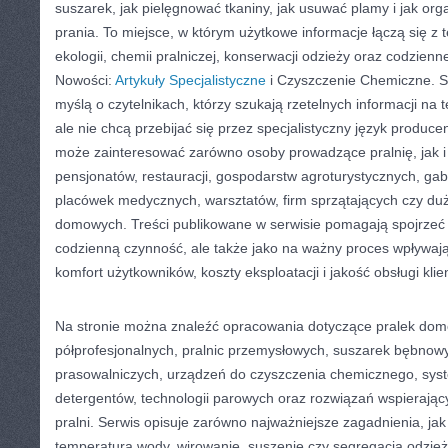
suszarek, jak pielęgnować tkaniny, jak usuwać plamy i jak or
prania. To miejsce, w którym użytkowe informacje łączą się z 
ekologii, chemii pralniczej, konserwacji odzieży oraz codzienne
Nowości:
Artykuły Specjalistyczne
i Czyszczenie Chemiczne. Se
myślą o czytelnikach, którzy szukają rzetelnych informacji na 
ale nie chcą przebijać się przez specjalistyczny język produce
może zainteresować zarówno osoby prowadzące pralnię, jak i wł
pensjonatów, restauracji, gospodarstw agroturystycznych, ga
placówek medycznych, warsztatów, firm sprzątających czy d
domowych. Treści publikowane w serwisie pomagają spojrzeć n
codzienną czynność, ale także jako na ważny proces wpływają
komfort użytkowników, koszty eksploatacji i jakość obsługi klie
Na stronie można znaleźć opracowania dotyczące pralek dom
półprofesjonalnych, pralnic przemysłowych, suszarek bębnowy
prasowalniczych, urządzeń do czyszczenia chemicznego, sy
detergentów, technologii parowych oraz rozwiązań wspierają
pralni. Serwis opisuje zarówno najważniejsze zagadnienia, ja
temperatura wody, wirowanie, suszenie czy segregacja odzieży,