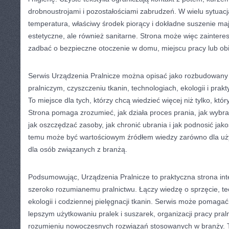
drobnoustrojami i pozostałościami zabrudzeń. W wielu sytuac
temperatura, właściwy środek piorący i dokładne suszenie maj
estetyczne, ale również sanitarne. Strona może więc zaintere
zadbać o bezpieczne otoczenie w domu, miejscu pracy lub ob
Serwis Urządzenia Pralnicze można opisać jako rozbudowany p
pralniczym, czyszczeniu tkanin, technologiach, ekologii i prakty
To miejsce dla tych, którzy chcą wiedzieć więcej niż tylko, któr
Strona pomaga zrozumieć, jak działa proces prania, jak wybr
jak oszczędzać zasoby, jak chronić ubrania i jak podnosić jako
temu może być wartościowym źródłem wiedzy zarówno dla uż
dla osób związanych z branżą.
Podsumowując, Urządzenia Pralnicze to praktyczna strona in
szeroko rozumianemu pralnictwu. Łączy wiedzę o sprzęcie, tech
ekologii i codziennej pielęgnacji tkanin. Serwis może pomaga
lepszym użytkowaniu pralek i suszarek, organizacji pracy praln
rozumieniu nowoczesnych rozwiązań stosowanych w branży. T