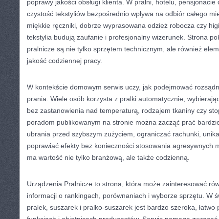
poprawy jakości obsługi klienta. W pralni, hotelu, pensjonaci
czystość tekstyliów bezpośrednio wpływa na odbiór całego mie
miękkie ręczniki, dobrze wyprasowana odzież robocza czy hig
tekstylia budują zaufanie i profesjonalny wizerunek. Strona p
pralnicze są nie tylko sprzętem technicznym, ale również e
jakość codziennej pracy.
W kontekście domowym serwis uczy, jak podejmować rozsądn
prania. Wiele osób korzysta z pralki automatycznie, wybierają
bez zastanowienia nad temperaturą, rodzajem tkaniny czy sto
poradom publikowanym na stronie można zacząć prać bardzie
ubrania przed szybszym zużyciem, ograniczać rachunki, unik
poprawiać efekty bez konieczności stosowania agresywnych m
ma wartość nie tylko branżową, ale także codzienną.
Urządzenia Pralnicze to strona, która może zainteresować ró
informacji o rankingach, porównaniach i wyborze sprzętu. W ś
pralek, suszarek i pralko-suszarek jest bardzo szeroka, łatwo