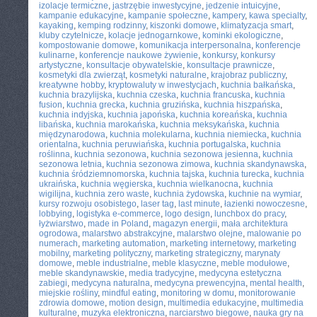
izolacje termiczne
,
jastrzębie inwestycyjne
,
jedzenie intuicyjne
,
kampanie edukacyjne
,
kampanie społeczne
,
kampery
,
kawa specialty
,
kayaking
,
kemping rodzinny
,
kiszonki domowe
,
klimatyzacja smart
,
kluby czytelnicze
,
kolacje jednogarnkowe
,
kominki ekologiczne
,
kompostowanie domowe
,
komunikacja interpersonalna
,
konferencje
kulinarne
,
konferencje naukowe żywienie
,
konkursy
,
konkursy
artystyczne
,
konsultacje obywatelskie
,
konsultacje prawnicze
,
kosmetyki dla zwierząt
,
kosmetyki naturalne
,
krajobraz publiczny
,
kreatywne hobby
,
kryptowaluty w inwestycjach
,
kuchnia bałkańska
,
kuchnia brazylijska
,
kuchnia czeska
,
kuchnia francuska
,
kuchnia
fusion
,
kuchnia grecka
,
kuchnia gruzińska
,
kuchnia hiszpańska
,
kuchnia indyjska
,
kuchnia japońska
,
kuchnia koreańska
,
kuchnia
libańska
,
kuchnia marokańska
,
kuchnia meksykańska
,
kuchnia
międzynarodowa
,
kuchnia molekularna
,
kuchnia niemiecka
,
kuchnia
orientalna
,
kuchnia peruwiańska
,
kuchnia portugalska
,
kuchnia
roślinna
,
kuchnia sezonowa
,
kuchnia sezonowa jesienna
,
kuchnia
sezonowa letnia
,
kuchnia sezonowa zimowa
,
kuchnia skandynawska
,
kuchnia śródziemnomorska
,
kuchnia tajska
,
kuchnia turecka
,
kuchnia
ukraińska
,
kuchnia węgierska
,
kuchnia wielkanocna
,
kuchnia
wigilijna
,
kuchnia zero waste
,
kuchnia żydowska
,
kuchnie na wymiar
,
kursy rozwoju osobistego
,
laser tag
,
last minute
,
łazienki nowoczesne
,
lobbying
,
logistyka e-commerce
,
logo design
,
lunchbox do pracy
,
łyżwiarstwo
,
made in Poland
,
magazyn energii
,
mała architektura
ogrodowa
,
malarstwo abstrakcyjne
,
malarstwo olejne
,
malowanie po
numerach
,
marketing automation
,
marketing internetowy
,
marketing
mobilny
,
marketing polityczny
,
marketing strategiczny
,
marynaty
domowe
,
meble industrialne
,
meble klasyczne
,
meble modułowe
,
meble skandynawskie
,
media tradycyjne
,
medycyna estetyczna
zabiegi
,
medycyna naturalna
,
medycyna prewencyjna
,
mental health
,
miejskie rośliny
,
mindful eating
,
monitoring w domu
,
monitorowanie
zdrowia domowe
,
motion design
,
multimedia edukacyjne
,
multimedia
kulturalne
,
muzyka elektroniczna
,
narciarstwo biegowe
,
nauka gry na