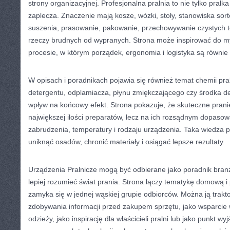
strony organizacyjnej. Profesjonalna pralnia to nie tylko pralka
zaplecza. Znaczenie mają kosze, wózki, stoły, stanowiska sor
suszenia, prasowanie, pakowanie, przechowywanie czystych te
rzeczy brudnych od wypranych. Strona może inspirować do myś
procesie, w którym porządek, ergonomia i logistyka są równi
W opisach i poradnikach pojawia się również temat chemii pra
detergentu, odplamiacza, płynu zmiękczającego czy środka 
wpływ na końcowy efekt. Strona pokazuje, że skuteczne prani
największej ilości preparatów, lecz na ich rozsądnym dopasow
zabrudzenia, temperatury i rodzaju urządzenia. Taka wiedza 
uniknąć osadów, chronić materiały i osiągać lepsze rezultaty.
Urządzenia Pralnicze mogą być odbierane jako poradnik bran
lepiej rozumieć świat prania. Strona łączy tematykę domową i 
zamyka się w jednej wąskiej grupie odbiorców. Można ją trakt
zdobywania informacji przed zakupem sprzętu, jako wsparcie 
odzieży, jako inspirację dla właścicieli pralni lub jako punkt w