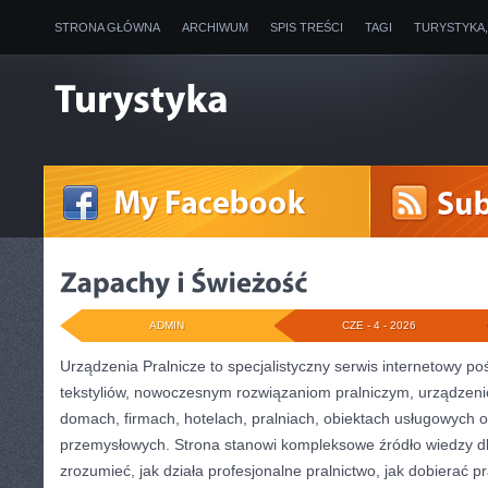
STRONA GŁÓWNA
ARCHIWUM
SPIS TREŚCI
TAGI
TURYSTYKA
ADMIN
CZE - 4 - 2026
Urządzenia Pralnicze to specjalistyczny serwis internetowy p
tekstyliów, nowoczesnym rozwiązaniom pralniczym, urządze
domach, firmach, hotelach, pralniach, obiektach usługowych 
przemysłowych. Strona stanowi kompleksowe źródło wiedzy dla
zrozumieć, jak działa profesjonalne pralnictwo, jak dobierać pra