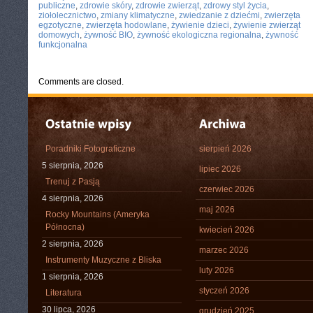
publiczne
,
zdrowie skóry
,
zdrowie zwierząt
,
zdrowy styl życia
,
ziołolecznictwo
,
zmiany klimatyczne
,
zwiedzanie z dziećmi
,
zwierzęta
egzotyczne
,
zwierzęta hodowlane
,
żywienie dzieci
,
żywienie zwierząt
domowych
,
żywność BIO
,
żywność ekologiczna regionalna
,
żywność
funkcjonalna
Comments are closed.
Poradniki Fotograficzne
sierpień 2026
5 sierpnia, 2026
lipiec 2026
Trenuj z Pasją
czerwiec 2026
4 sierpnia, 2026
maj 2026
Rocky Mountains (Ameryka
Północna)
kwiecień 2026
2 sierpnia, 2026
marzec 2026
Instrumenty Muzyczne z Bliska
luty 2026
1 sierpnia, 2026
styczeń 2026
Literatura
30 lipca, 2026
grudzień 2025