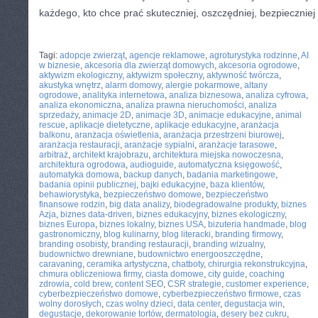
każdego, kto chce prać skuteczniej, oszczędniej, bezpieczniej 
CATEGORIES:
TURYSTYKA, PODRÓŻE
Tagi:
adopcje zwierząt
,
agencje reklamowe
,
agroturystyka rodzinne
,
AI
w biznesie
,
akcesoria dla zwierząt domowych
,
akcesoria ogrodowe
,
aktywizm ekologiczny
,
aktywizm społeczny
,
aktywność twórcza
,
akustyka wnętrz
,
alarm domowy
,
alergie pokarmowe
,
altany
ogrodowe
,
analityka internetowa
,
analiza biznesowa
,
analiza cyfrowa
,
analiza ekonomiczna
,
analiza prawna nieruchomości
,
analiza
sprzedaży
,
animacje 2D
,
animacje 3D
,
animacje edukacyjne
,
animal
rescue
,
aplikacje dietetyczne
,
aplikacje edukacyjne
,
aranżacja
balkonu
,
aranżacja oświetlenia
,
aranżacja przestrzeni biurowej
,
aranżacja restauracji
,
aranżacje sypialni
,
aranżacje tarasowe
,
arbitraż
,
architekt krajobrazu
,
architektura miejska nowoczesna
,
architektura ogrodowa
,
audioguide
,
automatyczna księgowość
,
automatyka domowa
,
backup danych
,
badania marketingowe
,
badania opinii publicznej
,
bajki edukacyjne
,
baza klientów
,
behawiorystyka
,
bezpieczeństwo domowe
,
bezpieczeństwo
finansowe rodzin
,
big data analizy
,
biodegradowalne produkty
,
biznes
Azja
,
biznes data-driven
,
biznes edukacyjny
,
biznes ekologiczny
,
biznes Europa
,
biznes lokalny
,
biznes USA
,
bizuteria handmade
,
blog
gastronomiczny
,
blog kulinarny
,
blog literacki
,
branding firmowy
,
branding osobisty
,
branding restauracji
,
branding wizualny
,
budownictwo drewniane
,
budownictwo energooszczędne
,
caravaning
,
ceramika artystyczna
,
chatboty
,
chirurgia rekonstrukcyjna
,
chmura obliczeniowa firmy
,
ciasta domowe
,
city guide
,
coaching
zdrowia
,
cold brew
,
content SEO
,
CSR strategie
,
customer experience
,
cyberbezpieczeństwo domowe
,
cyberbezpieczeństwo firmowe
,
czas
wolny dorosłych
,
czas wolny dzieci
,
data center
,
degustacja win
,
degustacje
,
dekorowanie tortów
,
dermatologia
,
desery bez cukru
,