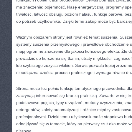
funkcjach i obietnicach producentów. Serwis pomaga zwracać
ma znaczenie: pojemność, klasę energetyczną, programy spec
trwałość, łatwość obsługi, poziom hałasu, funkcje parowe, b
do potrzeb użytkownika. Dzięki temu zakup może być bardziej
Ważnym obszarem strony jest również temat suszenia. Suszar
systemy suszenia przemysłowego i prawidłowe obchodzenie si
mają ogromne znaczenie dla jakości końcowego efektu. Źle 
prowadzić do kurczenia się tkanin, utraty miękkości, zagniec
lub szybszego zużycia włókien. Serwis pozwala lepiej zrozumie
nieodłączną częścią procesu pralniczego i wymaga równie duż
Strona może też pełnić funkcję tematycznego przewodnika dla
zaczynają interesować się branżą pralniczą. Zawarte w niej t
podstawowe pojęcia, typy urządzeń, metody czyszczenia, znac
detergentów, zalety automatyzacji i różnice między zastoso
profesjonalnymi. Dzięki temu użytkownik może stopniowo budo
odnajdywać się w temacie, który na pierwszy rzut oka może w
niszowy.