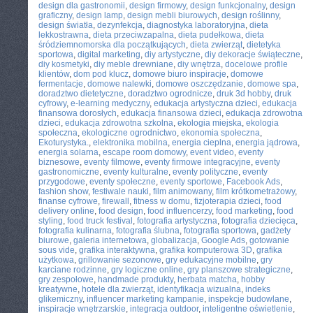
design dla gastronomii
,
design firmowy
,
design funkcjonalny
,
design
graficzny
,
design lamp
,
design mebli biurowych
,
design roślinny
,
design światła
,
dezynfekcja
,
diagnostyka laboratoryjna
,
dieta
lekkostrawna
,
dieta przeciwzapalna
,
dieta pudełkowa
,
dieta
śródziemnomorska dla początkujących
,
dieta zwierząt
,
dietetyka
sportowa
,
digital marketing
,
diy artystyczne
,
diy dekoracje świąteczne
,
diy kosmetyki
,
diy meble drewniane
,
diy wnętrza
,
docelowe profile
klientów
,
dom pod klucz
,
domowe biuro inspiracje
,
domowe
fermentacje
,
domowe nalewki
,
domowe oszczędzanie
,
domowe spa
,
doradztwo dietetyczne
,
doradztwo ogrodnicze
,
druk 3d hobby
,
druk
cyfrowy
,
e-learning medyczny
,
edukacja artystyczna dzieci
,
edukacja
finansowa dorosłych
,
edukacja finansowa dzieci
,
edukacja zdrowotna
dzieci
,
edukacja zdrowotna szkolna
,
ekologia miejska
,
ekologia
społeczna
,
ekologiczne ogrodnictwo
,
ekonomia społeczna
,
Ekoturystyka.
,
elektronika mobilna
,
energia cieplna
,
energia jądrowa
,
energia solarna
,
escape room domowy
,
event video
,
eventy
biznesowe
,
eventy filmowe
,
eventy firmowe integracyjne
,
eventy
gastronomiczne
,
eventy kulturalne
,
eventy polityczne
,
eventy
przygodowe
,
eventy społeczne
,
eventy sportowe
,
Facebook Ads
,
fashion show
,
festiwale nauki
,
film animowany
,
film krótkometrażowy
,
finanse cyfrowe
,
firewall
,
fitness w domu
,
fizjoterapia dzieci
,
food
delivery online
,
food design
,
food influencerzy
,
food marketing
,
food
styling
,
food truck festival
,
fotografia artystyczna
,
fotografia dziecięca
,
fotografia kulinarna
,
fotografia ślubna
,
fotografia sportowa
,
gadżety
biurowe
,
galeria internetowa
,
globalizacja
,
Google Ads
,
gotowanie
sous vide
,
grafika interaktywna
,
grafika komputerowa 3D
,
grafika
użytkowa
,
grillowanie sezonowe
,
gry edukacyjne mobilne
,
gry
karciane rodzinne
,
gry logiczne online
,
gry planszowe strategiczne
,
gry zespołowe
,
handmade produkty
,
herbata matcha
,
hobby
kreatywne
,
hotele dla zwierząt
,
identyfikacja wizualna
,
indeks
glikemiczny
,
influencer marketing kampanie
,
inspekcje budowlane
,
inspiracje wnętrzarskie
,
integracja outdoor
,
inteligentne oświetlenie
,